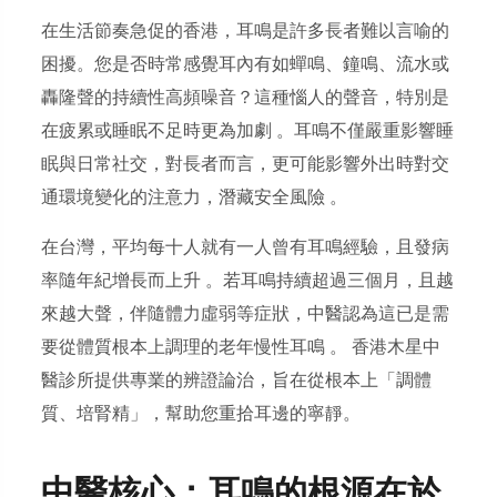
在生活節奏急促的香港，耳鳴是許多長者難以言喻的
困擾。您是否時常感覺耳內有如蟬鳴、鐘鳴、流水或
轟隆聲的持續性高頻噪音？這種惱人的聲音，特別是
在疲累或睡眠不足時更為加劇 。耳鳴不僅嚴重影響睡
眠與日常社交，對長者而言，更可能影響外出時對交
通環境變化的注意力，潛藏安全風險 。
在台灣，平均每十人就有一人曾有耳鳴經驗，且發病
率隨年紀增長而上升 。若耳鳴持續超過三個月，且越
來越大聲，伴隨體力虛弱等症狀，中醫認為這已是需
要從體質根本上調理的老年慢性耳鳴 。 香港木星中
醫診所提供專業的辨證論治，旨在從根本上「調體
質、培腎精」，幫助您重拾耳邊的寧靜。
中醫核心：耳鳴的根源在於