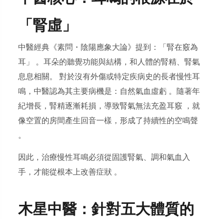
「腎虛」
中醫經典《素問・陰陽應象大論》提到：「腎在竅為
耳」 。耳朵的聽覺功能與結構，和人體的腎精、腎氣
息息相關。 對於沒有外傷或特定疾病史的長者慢性耳
鳴，中醫認為其主要病機是：自然氣血虛虧 。隨著年
紀增長，腎精逐漸耗損，導致腎氣無法充盈耳竅 ，就
像空置的房間產生回音一樣，形成了持續性的空鳴聲
。
因此，治療慢性耳鳴必須從固護腎氣、調和氣血入
手，才能從根本上改善症狀 。
木星中醫：針對五大體質的