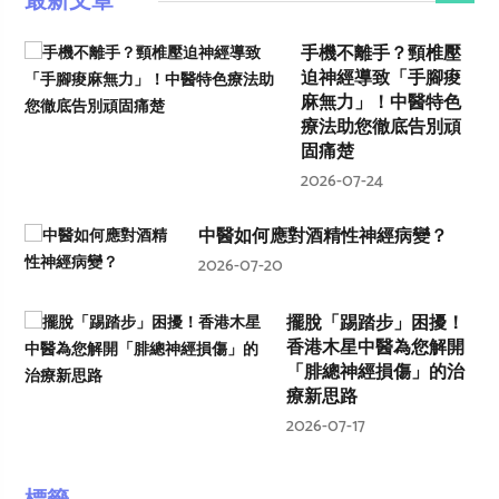
最新文章
手機不離手？頸椎壓
迫神經導致「手腳痠
麻無力」！中醫特色
療法助您徹底告別頑
固痛楚
2026-07-24
中醫如何應對酒精性神經病變？
2026-07-20
擺脫「踢踏步」困擾！
香港木星中醫為您解開
「腓總神經損傷」的治
療新思路
2026-07-17