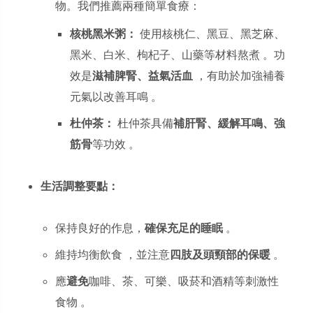
物。我們推薦兩種簡單食療：
核桃黑米粥：
使用核桃仁、黑豆、黑芝麻、
黑米、白米、枸杞子、山藥等材料熬煮 。功
效是
滋補脾腎、益氣活血
，有助於加強補養
元氣以改善耳鳴 。
杜仲茶：
杜仲茶具備
補肝腎、緩解耳鳴、強
筋骨
等功效 。
生活調整要點：
保持良好的作息，
確保充足的睡眠
。
維持均衡飲食 ，並注意
四肢及頭頸部的保暖
。
應
避免
咖啡、茶、可樂、吸菸和酒精等刺激性
食物 。