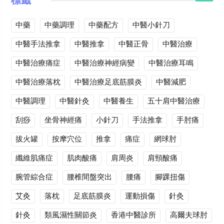
標籤
中藥
中藥調理
中藥配方
中醫小針刀
中醫手法推拿
中醫推拿
中醫正骨
中醫治療
中醫治療痛症
中醫治療神經病變
中醫治療耳鳴
中醫治療落枕
中醫治療足底筋膜炎
中醫減肥
中醫調理
中醫針灸
中醫養生
五十肩中醫治療
刮痧
坐骨神經痛
小針刀
手法推拿
手肘痛
拔火罐
按摩穴位
推拿
痛症
網球肘
纖維肌痛症
肌肉酸痛
肩周炎
肩頸酸痛
腕管綜合症
腰椎間盤突出
腰痛
腳踝扭傷
艾灸
落枕
足底筋膜炎
運動損傷
針灸
針灸
類風濕性關節炎
香港中醫診所
高爾夫球肘