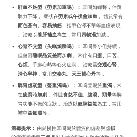
肝血不足型（勞累加重鳴）：
耳鳴如蟬聲，伴隨
聽力下降 。症狀在
勞累或午後會加重
。體質常有
面色蒼白、容易抽筋
、指甲色澤不華等血虛表現
。治療以
養肝補血
為主，常用
四物湯
加減 。
心腎不交型（失眠煩躁鳴）：
耳鳴聲小但持續，
但會因
睡眠品質差而加劇
。常伴有
口瘡、口苦、
心煩
、手腳心熱等心火症狀 。治療需
交通心腎、
清心寧神
，常用
交泰丸
、
天王補心丹
等 。
脾胃虛弱型（聲重濁鳴）：
耳鳴聲屬於
重濁
，常
在
疲勞時加劇
。伴隨
食慾不佳、腹瀉、頭暈
等脾
胃功能不振的症狀 。治療以
健脾益氣
為主，常用
補中益氣湯
等 。
溫馨提示：
由於慢性耳鳴屬於體質的偏差與虛損 ，