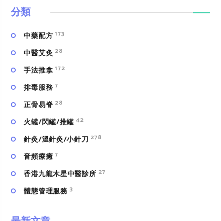
分類
173
中藥配方
28
中醫艾灸
172
手法推拿
7
排毒服務
28
正骨易脊
42
火罐/閃罐/推罐
278
針灸/溫針灸/小針刀
7
⾳頻療癒
27
香港九龍木星中醫診所
3
體態管理服務