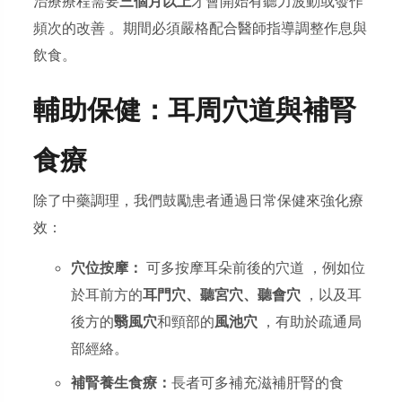
治療療程需要
三個月以上
才會開始有聽力波動或發作
頻次的改善 。期間必須嚴格配合醫師指導調整作息與
飲食。
輔助保健：耳周穴道與補腎
食療
除了中藥調理，我們鼓勵患者通過日常保健來強化療
效：
穴位按摩：
可多按摩耳朵前後的穴道 ，例如位
於耳前方的
耳門穴、聽宮穴、聽會穴
，以及耳
後方的
翳風穴
和頸部的
風池穴
，有助於疏通局
部經絡。
補腎養生食療：
長者可多補充滋補肝腎的食