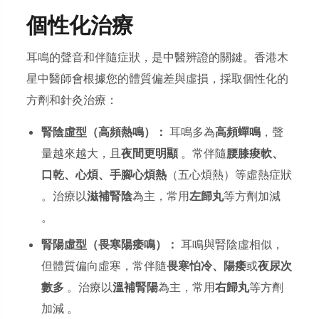
個性化治療
耳鳴的聲音和伴隨症狀，是中醫辨證的關鍵。香港木
星中醫師會根據您的體質偏差與虛損，採取個性化的
方劑和針灸治療：
腎陰虛型（高頻熱鳴）：
耳鳴多為
高頻蟬鳴
，聲
量越來越大，且
夜間更明顯
。常伴隨
腰膝痠軟、
口乾、心煩、手腳心煩熱
（五心煩熱）等虛熱症狀
。治療以
滋補腎陰
為主，常用
左歸丸
等方劑加減
。
腎陽虛型（畏寒陽痿鳴）：
耳鳴與腎陰虛相似，
但體質偏向虛寒，常伴隨
畏寒怕冷、陽痿
或
夜尿次
數多
。治療以
溫補腎陽
為主，常用
右歸丸
等方劑
加減 。