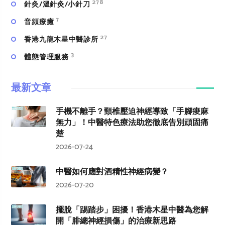
278
針灸/溫針灸/小針刀
7
⾳頻療癒
27
香港九龍木星中醫診所
3
體態管理服務
最新文章
手機不離手？頸椎壓迫神經導致「手腳痠麻
無力」！中醫特色療法助您徹底告別頑固痛
楚
2026-07-24
中醫如何應對酒精性神經病變？
2026-07-20
擺脫「踢踏步」困擾！香港木星中醫為您解
開「腓總神經損傷」的治療新思路