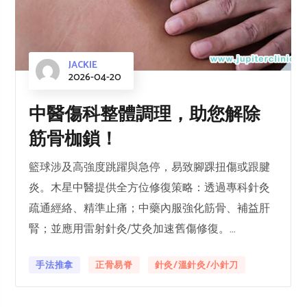
JACKIE
2026-04-20
中醫傷科整體調理，助您解除
筋骨枷鎖！
籃球涉及高強度跳躍與急停，易致腳踝扭傷或跟腱
炎。木星中醫提供全方位修復策略：透過專科針灸
疏通經絡、精準止痛；中藥內服強化筋骨、補益肝
腎；並應用雷射針灸/艾灸加速舊傷修復。...
手法推拿
正骨易脊
針灸/溫針灸/小針刀