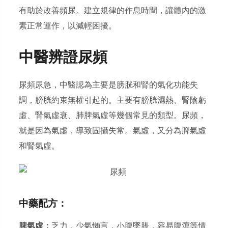
有助於改善頻尿。建立規律的作息時間，讓體內的激
素正常運作，以減輕困擾。
中醫辨證尿頻
尿頻尿急，中醫認為主要是膀胱和腎的氣化功能失
調，膀胱約束無權引起的。主要有膀胱濕熱、腎陰虧
虛、腎氣虛衰、肺脾氣虛等幾個常見的類型。尿頻，
就是因為氣虛，導致固攝失常。氣虛，又分為脾氣虛
和腎氣虛。
中藥配方：
脾氣虛：
乏力，少氣懶言，小腹墜脹，容易腹瀉等情