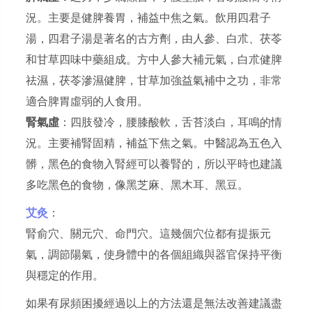
況。主要是健脾養胃，補益中焦之氣。飲用四君子
湯，四君子湯是著名的古方劑，由人參、白朮、茯苓
和甘草四味中藥組成。方中人參大補元氣，白朮健脾
祛濕，茯苓滲濕健脾，甘草加強益氣補中之功，非常
適合脾胃虛弱的人食用。
腎氣虛
：四肢發冷，腰膝酸軟，舌苔淡白，耳鳴的情
況。主要補腎固精，補益下焦之氣。中醫認為五色入
髒，黑色的食物入腎經可以養腎的，所以平時也建議
多吃黑色的食物，像黑芝麻、黑木耳、黑豆。
艾灸
：
腎俞穴、關元穴、命門穴。這幾個穴位都有提振元
氣，調節陽氣，使身體中的各個組織與器官保持平衡
與穩定的作用。
如果有尿頻困擾經過以上的方法還是無法改善建議盡