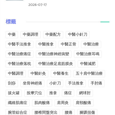
2026-07-17
標籤
中藥
中藥調理
中藥配方
中醫小針刀
中醫手法推拿
中醫推拿
中醫正骨
中醫治療
中醫治療痛症
中醫治療神經病變
中醫治療耳鳴
中醫治療落枕
中醫治療足底筋膜炎
中醫減肥
中醫調理
中醫針灸
中醫養生
五十肩中醫治療
刮痧
坐骨神經痛
小針刀
手法推拿
手肘痛
拔火罐
按摩穴位
推拿
痛症
網球肘
纖維肌痛症
肌肉酸痛
肩周炎
肩頸酸痛
腕管綜合症
腰椎間盤突出
腰痛
腳踝扭傷