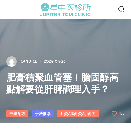
2025-05-26
CANDICE
肥膏積聚血管塞！膽固醇高
點解要從肝脾調理入手？
中藥配方
手法推拿
針灸/溫針灸/小針刀
455