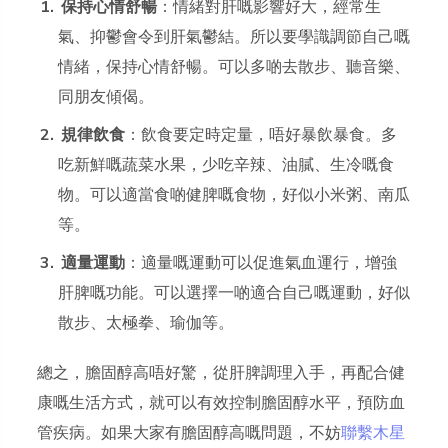
保持心情舒暢
：情緒對肝嘅影響好大，經常生
氣、抑鬱會令到肝氣鬱結。所以要學識調節自己嘅
情緒，保持心情舒暢。可以多啲去散步、聽音樂、
同朋友傾偈。
規律飲食
：飲食要定時定量，唔好暴飲暴食。多
吃新鮮嘅蔬菜水果，少吃辛辣、油膩、生冷嘅食
物。可以適當食啲健脾嘅食物，好似小米粥、南瓜
等。
適量運動
：適量嘅運動可以促進氣血運行，增強
肝脾嘅功能。可以選擇一啲適合自己嘅運動，好似
散步、太極拳、瑜伽等。
總之，膽固醇高唔好驚，從肝脾調理入手，再配合健
康嘅生活方式，就可以有效控制膽固醇水平，預防血
管疾病。如果大家有膽固醇高嘅問題，不妨
聯繫木星