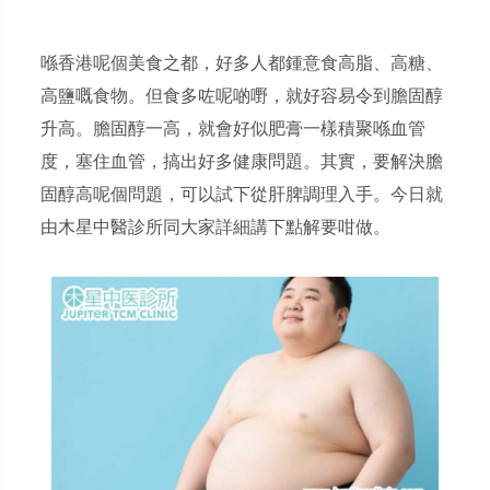
喺香港呢個美食之都，好多人都鍾意食高脂、高糖、
高鹽嘅食物。但食多咗呢啲嘢，就好容易令到膽固醇
升高。膽固醇一高，就會好似肥膏一樣積聚喺血管
度，塞住血管，搞出好多健康問題。其實，要解決膽
固醇高呢個問題，可以試下從肝脾調理入手。今日就
由木星中醫診所同大家詳細講下點解要咁做。