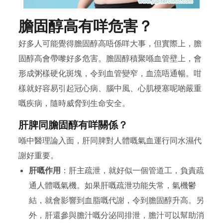
膽固醇高有咩危害？
好多人可能覺得膽固醇高唔係咩大事，但實際上，膽
固醇高會帶嚟好多危害。膽固醇積聚喺血管壁上，會
形成粥樣硬化斑塊，令到血管變窄，血流唔通暢。咁
樣就好容易引起冠心病、腦中風、心肌梗塞呢啲嚴重
嘅疾病，隨時威脅到生命安全。
肝脾同膽固醇有咩關係？
喺中醫理論入面，肝同脾對人體嘅氣血運行同水濕代
謝好重要。
肝嘅作用
：肝主疏泄，就好似一個管道工，負責疏
通人體嘅氣機。如果肝嘅疏泄功能失常，氣機鬱
結，就會影響到血脂嘅代謝，令到膽固醇升高。另
外，肝還參與膽汁嘅分泌同排泄，膽汁可以幫助消