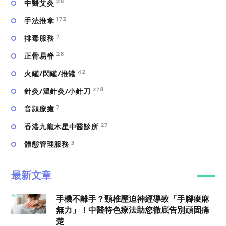
28
中醫艾灸
172
手法推拿
7
排毒服務
28
正骨易脊
42
火罐/閃罐/推罐
278
針灸/溫針灸/小針刀
7
⾳頻療癒
27
香港九龍木星中醫診所
3
體態管理服務
最新文章
手機不離手？頸椎壓迫神經導致「手腳痠麻
無力」！中醫特色療法助您徹底告別頑固痛
楚