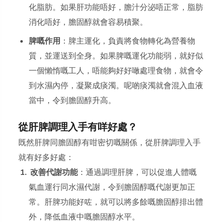
化脂肪。如果肝功能唔好，膽汁分泌唔正常，脂肪
消化唔好，膽固醇就會容易積聚。
脾嘅作用
：脾主運化，負責將食物轉化為營養物
質，並運送到全身。如果脾嘅運化功能弱，就好似
一個懶惰嘅工人，唔能夠好好噉處理食物，就會令
到水濕內停，凝聚成痰濁。呢啲痰濁就會混入血液
當中，令到膽固醇升高。
從肝脾調理入手有咩好處？
既然肝脾同膽固醇有咁密切嘅關係，從肝脾調理入手
就有好多好處：
改善代謝功能
：通過調理肝脾，可以促進人體嘅
氣血運行同水濕代謝，令到膽固醇嘅代謝更加正
常。肝脾功能好咗，就可以將多餘嘅膽固醇排出體
外，降低血液中嘅膽固醇水平。