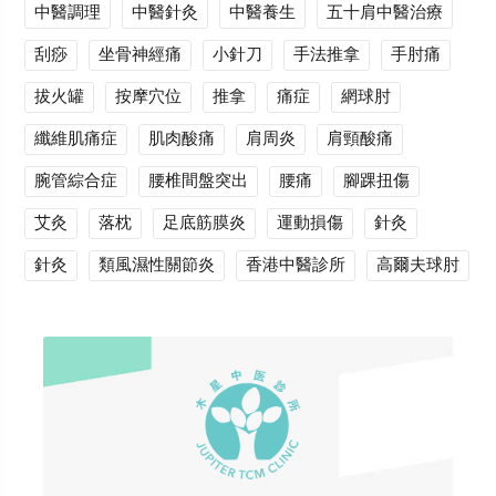
中醫調理
中醫針灸
中醫養生
五十肩中醫治療
刮痧
坐骨神經痛
小針刀
手法推拿
手肘痛
拔火罐
按摩穴位
推拿
痛症
網球肘
纖維肌痛症
肌肉酸痛
肩周炎
肩頸酸痛
腕管綜合症
腰椎間盤突出
腰痛
腳踝扭傷
艾灸
落枕
足底筋膜炎
運動損傷
針灸
針灸
類風濕性關節炎
香港中醫診所
高爾夫球肘