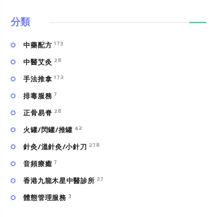
分類
173
中藥配方
28
中醫艾灸
172
手法推拿
7
排毒服務
28
正骨易脊
42
火罐/閃罐/推罐
278
針灸/溫針灸/小針刀
7
⾳頻療癒
27
香港九龍木星中醫診所
3
體態管理服務