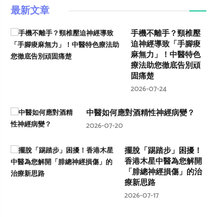
最新文章
手機不離手？頸椎壓
迫神經導致「手腳痠
麻無力」！中醫特色
療法助您徹底告別頑
固痛楚
2026-07-24
中醫如何應對酒精性神經病變？
2026-07-20
擺脫「踢踏步」困擾！
香港木星中醫為您解開
「腓總神經損傷」的治
療新思路
2026-07-17