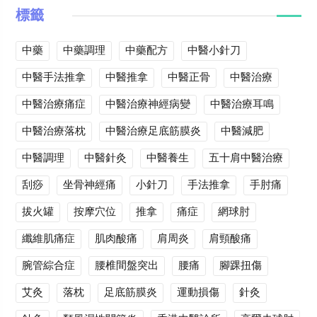
標籤
中藥
中藥調理
中藥配方
中醫小針刀
中醫手法推拿
中醫推拿
中醫正骨
中醫治療
中醫治療痛症
中醫治療神經病變
中醫治療耳鳴
中醫治療落枕
中醫治療足底筋膜炎
中醫減肥
中醫調理
中醫針灸
中醫養生
五十肩中醫治療
刮痧
坐骨神經痛
小針刀
手法推拿
手肘痛
拔火罐
按摩穴位
推拿
痛症
網球肘
纖維肌痛症
肌肉酸痛
肩周炎
肩頸酸痛
腕管綜合症
腰椎間盤突出
腰痛
腳踝扭傷
艾灸
落枕
足底筋膜炎
運動損傷
針灸