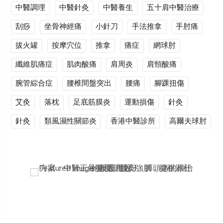
中醫調理
中醫針灸
中醫養生
五十肩中醫治療
刮痧
坐骨神經痛
小針刀
手法推拿
手肘痛
拔火罐
按摩穴位
推拿
痛症
網球肘
纖維肌痛症
肌肉酸痛
肩周炎
肩頸酸痛
腕管綜合症
腰椎間盤突出
腰痛
腳踝扭傷
艾灸
落枕
足底筋膜炎
運動損傷
針灸
針灸
類風濕性關節炎
香港中醫診所
高爾夫球肘