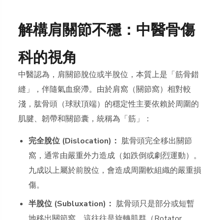
解構肩關節不穩：中醫骨傷
科的視角
中醫認為，肩關節脫位或半脫位，本質上是「筋骨錯
縫」，伴隨氣血瘀滯。由於肩窩（關節窩）相對較
淺，肱骨頭（球狀頂端）的穩定性主要依賴於周圍的
肌腱、韌帶和關節囊，統稱為「筋」：
完全脫位 (Dislocation)：
肱骨頭完全移出關節
窩，通常由嚴重外力造成（如跌倒或劇烈運動）。
九成以上屬於前脫位，會造成周圍軟組織的嚴重損
傷。
半脫位 (Subluxation)：
肱骨頭只是部分或短暫
地移出關節窩，這往往是旋轉肌群（Rotator