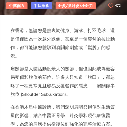
中藥配方
手法推拿
針灸/溫針灸/小針刀
472
在香港，無論您是熱衷於健身、游泳、打羽毛球，還
是僅僅因為一次意外跌倒、甚至是一個突然的拉扯動
作，都可能讓您體驗到肩關節劇痛或「鬆脫」的感
覺。
肩關節是人體活動度最大的關節，但也因此成為最容
易受傷和脫位的部位。許多人只知道「脫臼」，卻忽
略了一種更常見且容易反覆發作的隱患——肩關節半
脫位 (Shoulder Subluxation)。
在香港木星中醫診所，我們深明肩關節損傷對生活質
量的影響，結合中醫正骨學、針灸學和現代康復醫
學，為您的肩膀提供從復位到強化的完整治療方案。