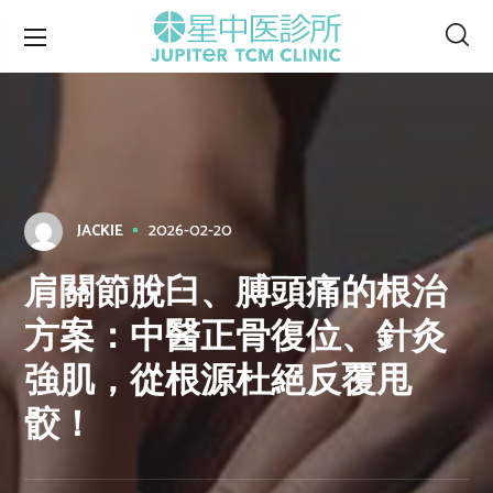
2026-02-20
JACKIE
肩關節脫臼、膊頭痛的根治
方案：中醫正骨復位、針灸
強肌，從根源杜絕反覆甩
骹！