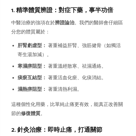
1. 精準體質辨證：對症下藥，事半功倍
中醫治療的強項在於
辨證論治
。我們的醫師會仔細區
分您的體質屬於：
肝腎虧虛型：
著重補益肝腎、強筋健骨（如獨活
寄生湯加減）。
寒濕痹阻型：
著重溫經散寒、祛濕通絡。
痰瘀互結型：
著重活血化瘀、化痰消結。
濕熱痹阻型：
著重清熱利濕。
這種個性化用藥，比單純止痛更有效，能真正改善關
節的
修復體質
。
2. 針灸治療：即時止痛，打通關節