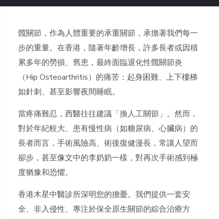
髖關節，作為人體重要的承重關節，承擔著我們每一
步的重量。在香港，隨著年齡增長，許多長者或因積
累多年的勞損、舊患，最終面臨退化性髖關節炎
（Hip Osteoarthritis）的痛苦：起身困難、上下樓梯
如針刺、甚至影響夜間睡眠。
當疼痛難忍，西醫往往建議「換人工關節」。然而，
對於年紀較大、患有慢性病（如糖尿病、心臟病）的
長者而言，手術風險高、術後復健漫長，常讓人望而
卻步，甚至像文中的李奶奶一樣，對再次手術感到極
度猶豫和恐懼。
香港木星中醫診所深明您的擔憂。我們提供一套安
全、非入侵性、專注於保全原生關節的綜合治療方