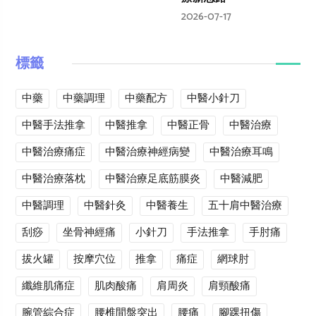
2026-07-17
標籤
中藥
中藥調理
中藥配方
中醫小針刀
中醫手法推拿
中醫推拿
中醫正骨
中醫治療
中醫治療痛症
中醫治療神經病變
中醫治療耳鳴
中醫治療落枕
中醫治療足底筋膜炎
中醫減肥
中醫調理
中醫針灸
中醫養生
五十肩中醫治療
刮痧
坐骨神經痛
小針刀
手法推拿
手肘痛
拔火罐
按摩穴位
推拿
痛症
網球肘
纖維肌痛症
肌肉酸痛
肩周炎
肩頸酸痛
腕管綜合症
腰椎間盤突出
腰痛
腳踝扭傷