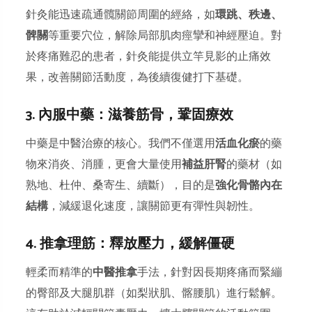
針灸能迅速疏通髖關節周圍的經絡，如
環跳、秩邊、
髀關
等重要穴位，解除局部肌肉痙攣和神經壓迫。對
於疼痛難忍的患者，針灸能提供立竿見影的止痛效
果，改善關節活動度，為後續復健打下基礎。
3. 內服中藥：滋養筋骨，鞏固療效
中藥是中醫治療的核心。我們不僅選用
活血化瘀
的藥
物來消炎、消腫，更會大量使用
補益肝腎
的藥材（如
熟地、杜仲、桑寄生、續斷），目的是
強化骨骼內在
結構
，減緩退化速度，讓關節更有彈性與韌性。
4. 推拿理筋：釋放壓力，緩解僵硬
輕柔而精準的
中醫推拿
手法，針對因長期疼痛而緊繃
的臀部及大腿肌群（如梨狀肌、髂腰肌）進行鬆解。