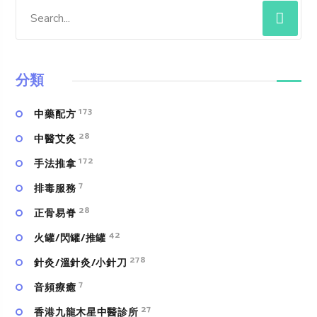
分類
173
中藥配方
28
中醫艾灸
172
手法推拿
7
排毒服務
28
正骨易脊
42
火罐/閃罐/推罐
278
針灸/溫針灸/小針刀
7
⾳頻療癒
27
香港九龍木星中醫診所