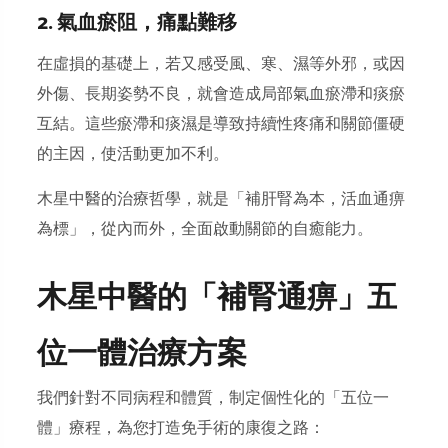
2. 氣血瘀阻，痛點難移
在虛損的基礎上，若又感受
風、寒、濕
等外邪，或因
外傷、長期姿勢不良，就會造成局部
氣血瘀滯
和
痰瘀
互結
。這些瘀滯和痰濕是導致持續性疼痛和關節僵硬
的主因，使活動更加不利。
木星中醫的治療哲學，就是「補肝腎為本，活血通痹
為標」，從內而外，全面啟動關節的自癒能力。
木星中醫的「補腎通痹」五
位一體治療方案
我們針對不同病程和體質，制定個性化的「五位一
體」療程，為您打造免手術的康復之路：