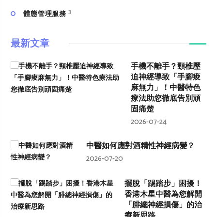
3
體態管理服務
最新文章
手機不離手？頸椎壓
迫神經導致「手腳痠
麻無力」！中醫特色
療法助您徹底告別頑
固痛楚
2026-07-24
中醫如何應對酒精性神經病變？
2026-07-20
擺脫「踢踏步」困擾！
香港木星中醫為您解開
「腓總神經損傷」的治
療新思路