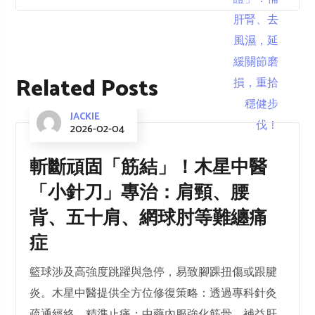
Related Posts
JACKIE
2026-02-04
斬斷頑固「筋結」！木星中醫
「小針刀」專治：肩頸、腰
背、五十肩、網球肘等難纏痛
症
籃球涉及高強度跳躍與急停，易致腳踝扭傷或跟腱
炎。木星中醫提供全方位修復策略：透過專科針灸
疏通經絡、精準止痛；中藥內服強化筋骨、補益肝