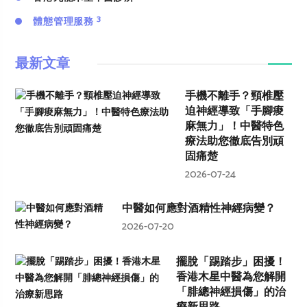
3
體態管理服務
最新文章
手機不離手？頸椎壓
迫神經導致「手腳痠
麻無力」！中醫特色
療法助您徹底告別頑
固痛楚
2026-07-24
中醫如何應對酒精性神經病變？
2026-07-20
擺脫「踢踏步」困擾！
香港木星中醫為您解開
「腓總神經損傷」的治