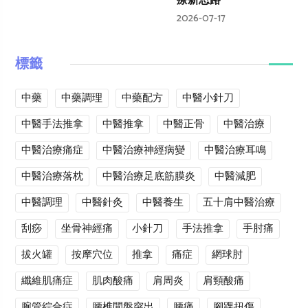
療新思路
2026-07-17
標籤
中藥
中藥調理
中藥配方
中醫小針刀
中醫手法推拿
中醫推拿
中醫正骨
中醫治療
中醫治療痛症
中醫治療神經病變
中醫治療耳鳴
中醫治療落枕
中醫治療足底筋膜炎
中醫減肥
中醫調理
中醫針灸
中醫養生
五十肩中醫治療
刮痧
坐骨神經痛
小針刀
手法推拿
手肘痛
拔火罐
按摩穴位
推拿
痛症
網球肘
纖維肌痛症
肌肉酸痛
肩周炎
肩頸酸痛
腕管綜合症
腰椎間盤突出
腰痛
腳踝扭傷