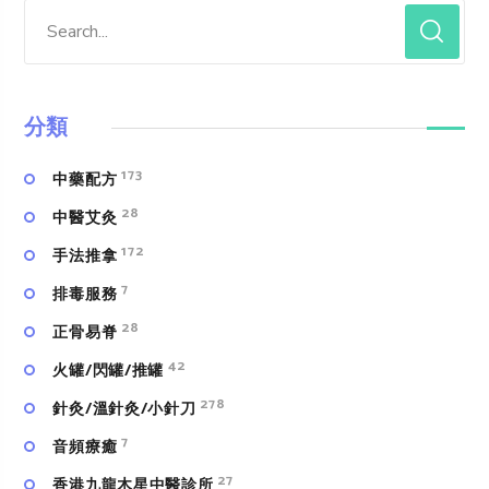
分類
173
中藥配方
28
中醫艾灸
172
手法推拿
7
排毒服務
28
正骨易脊
42
火罐/閃罐/推罐
278
針灸/溫針灸/小針刀
7
⾳頻療癒
27
香港九龍木星中醫診所