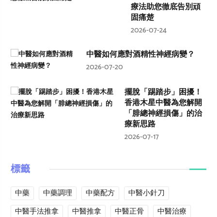
療法助您徹底告別頑
固痛楚
2026-07-24
中醫如何應對酒精性神經病變？
2026-07-20
擺脫「踢踏步」困擾！
香港木星中醫為您解開
「腓總神經損傷」的治
療新思路
2026-07-17
標籤
中藥
中藥調理
中藥配方
中醫小針刀
中醫手法推拿
中醫推拿
中醫正骨
中醫治療