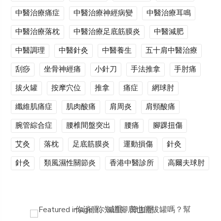
中醫治療痛症
中醫治療神經病變
中醫治療耳鳴
中醫治療落枕
中醫治療足底筋膜炎
中醫減肥
中醫調理
中醫針灸
中醫養生
五十肩中醫治療
刮痧
坐骨神經痛
小針刀
手法推拿
手肘痛
拔火罐
按摩穴位
推拿
痛症
網球肘
纖維肌痛症
肌肉酸痛
肩周炎
肩頸酸痛
腕管綜合症
腰椎間盤突出
腰痛
腳踝扭傷
艾灸
落枕
足底筋膜炎
運動損傷
針灸
針灸
類風濕性關節炎
香港中醫診所
高爾夫球肘