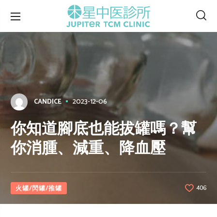
2023-12-06
CANDICE
你知道腳底也能拔罐嗎？幫
你消腫、減重、降血壓
火罐/閃罐/推罐
406