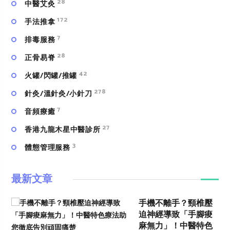
28
中醫艾灸
172
手法推拿
7
排毒服務
28
正骨易脊
42
火罐/閃罐/推罐
278
針灸/溫針灸/小針刀
7
⾳頻療癒
27
香港九龍木星中醫診所
3
體態管理服務
最新文章
手機不離手？頸椎壓
迫神經導致「手腳痠
麻無力」！中醫特色