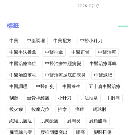
2026-07-17
標籤
中藥
中藥調理
中藥配方
中醫小針刀
中醫手法推拿
中醫推拿
中醫正骨
中醫治療
中醫治療痛症
中醫治療神經病變
中醫治療耳鳴
中醫治療落枕
中醫治療足底筋膜炎
中醫減肥
中醫調理
中醫針灸
中醫養生
五十肩中醫治療
刮痧
坐骨神經痛
小針刀
手法推拿
手肘痛
拔火罐
按摩穴位
推拿
痛症
網球肘
纖維肌痛症
肌肉酸痛
肩周炎
肩頸酸痛
腕管綜合症
腰椎間盤突出
腰痛
腳踝扭傷