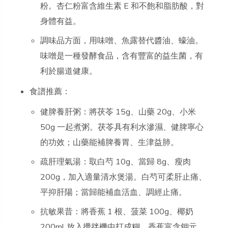
粉。杏仁粉富含維生素 E 和不飽和脂肪酸，對
身體有益。
調味品方面，用味噌、魚露替代醬油、蠔油。
味噌是一種發酵食品，含有豐富的益生菌，有
利於腸道健康。
食譜推薦：
健脾養肝粥：將茯苓 15g、山藥 20g、小米
50g 一起煮粥。茯苓具有利水滲濕、健脾寧心
的功效；山藥能補脾養胃、生津益肺。
疏肝理氣湯：取白芍 10g、當歸 8g、瘦肉
200g，加入適量清水煲湯。白芍可柔肝止痛、
平抑肝陽；當歸能補血活血、調經止痛。
抗敏果昔：將香蕉 1 根、菠菜 100g、椰奶
200ml 放入攪拌機中打成糊。香蕉富含鉀元