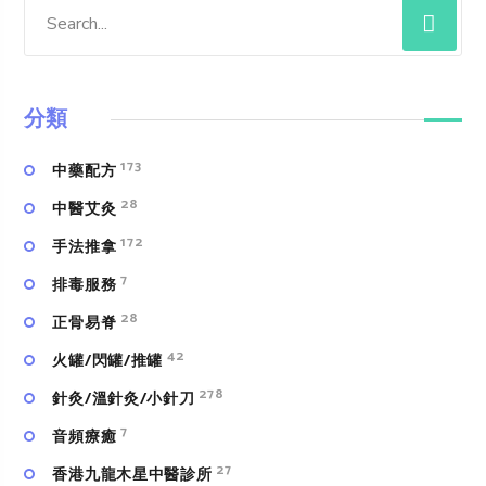
分類
173
中藥配方
28
中醫艾灸
172
手法推拿
7
排毒服務
28
正骨易脊
42
火罐/閃罐/推罐
278
針灸/溫針灸/小針刀
7
⾳頻療癒
27
香港九龍木星中醫診所