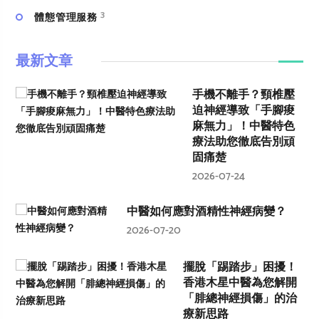
3
體態管理服務
最新文章
手機不離手？頸椎壓
迫神經導致「手腳痠
麻無力」！中醫特色
療法助您徹底告別頑
固痛楚
2026-07-24
中醫如何應對酒精性神經病變？
2026-07-20
擺脫「踢踏步」困擾！
香港木星中醫為您解開
「腓總神經損傷」的治
療新思路