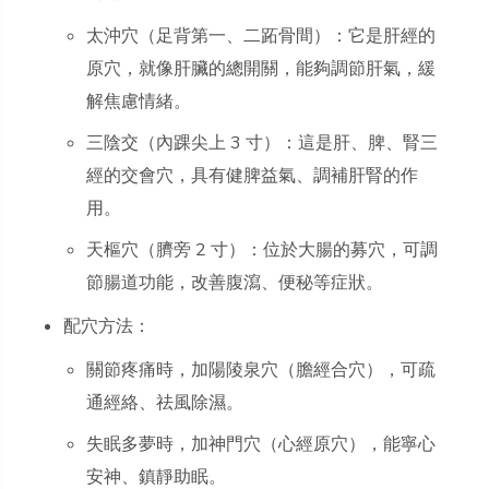
太沖穴（足背第一、二跖骨間）：它是肝經的
原穴，就像肝臟的總開關，能夠調節肝氣，緩
解焦慮情緒。
三陰交（內踝尖上 3 寸）：這是肝、脾、腎三
經的交會穴，具有健脾益氣、調補肝腎的作
用。
天樞穴（臍旁 2 寸）：位於大腸的募穴，可調
節腸道功能，改善腹瀉、便秘等症狀。
配穴方法：
關節疼痛時，加陽陵泉穴（膽經合穴），可疏
通經絡、祛風除濕。
失眠多夢時，加神門穴（心經原穴），能寧心
安神、鎮靜助眠。