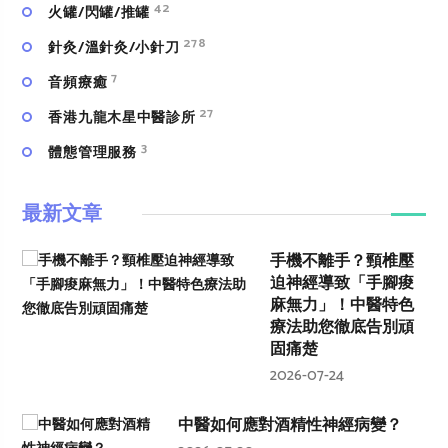
42
火罐/閃罐/推罐
278
針灸/溫針灸/小針刀
7
⾳頻療癒
27
香港九龍木星中醫診所
3
體態管理服務
最新文章
手機不離手？頸椎壓
迫神經導致「手腳痠
麻無力」！中醫特色
療法助您徹底告別頑
固痛楚
2026-07-24
中醫如何應對酒精性神經病變？