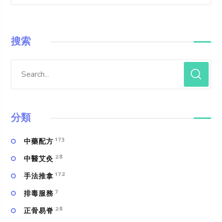
搜索
分類
173
中藥配方
28
中醫艾灸
172
手法推拿
7
排毒服務
28
正骨易脊