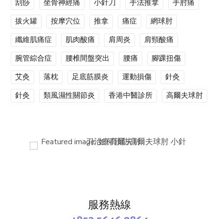
刮痧
坐骨神經痛
小針刀
手法推拿
手肘痛
拔火罐
按摩穴位
推拿
痛症
網球肘
纖維肌痛症
肌肉酸痛
肩周炎
肩頸酸痛
腕管綜合症
腰椎間盤突出
腰痛
腳踝扭傷
艾灸
落枕
足底筋膜炎
運動損傷
針灸
針灸
類風濕性關節炎
香港中醫診所
高爾夫球肘
服務熱線