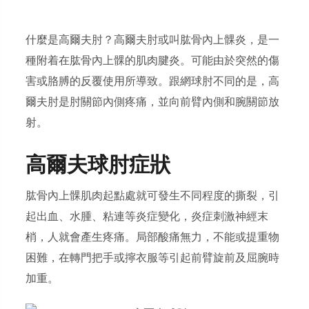
什麼是高爾夫肘？高爾夫肘或叫肱骨內上髁炎，是一
種附着在肱骨內上髁的肌肉腱炎。可能由於突然的傷
害或胳膊的反覆使用所導致。跟網球肘不同的是，高
爾夫肘是肘關節內側疼痛，並向前臂內側和腕關節放
射。
高爾夫球肘症狀
肱骨內上髁肌肉起點處就可發生不同程度的撕裂，引
起出血、水腫、粘連等炎症變化，炎症刺激神經末
梢，人就會產生疼痛。局部酸痛無力，不能或提重物
困難，在轉門把手或擰衣服等引起前臂旋前及屈腕時
加重。