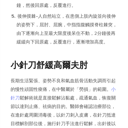
鐘，然後回原處，反覆進行。
後伸摸棘–人自然站立，在患側上肢內旋並向後伸
的姿勢下，屈肘、屈腕，中指指腹觸摸脊柱棘突，
由下逐漸向上至最大限度後呆住不動，2分鐘後再
緩緩向下回原處，反覆進行，逐漸增加高度。
小針刀舒緩高爾夫肘
長期生活緊張、姿勢不良和氣血筋骨活動失調而引起
的慢性頑固性痠痛，在中醫屬於「勞損」的範圍。
小
針刀
鬆解術就是直接鬆解沾黏處，疏通氣血，恢復關
節以達到止痛、祛病的目的。醫師會確認治療部位，
在進針處周圍消毒後，以針刀刺入皮膚，在針刀抵達
目標解剖部位後，施行針刀手法進行鬆解，出針後以