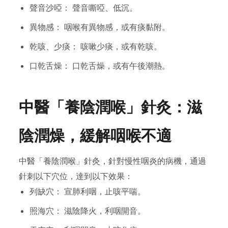
聲音沙啞： 聲音嘶啞、低沉。
異物感： 咽喉有異物感，或有痰黏附。
乾咳、少痰： 咳嗽少痰，或有乾咳。
口乾舌燥： 口乾舌燥，或有午後潮熱。
中醫「養陰潤喉」針灸：滋
陰潤燥，緩解咽喉不適
中醫「養陰潤喉」針灸，針對慢性咽炎的病機，通過
針刺以下穴位，達到以下效果：
列缺穴： 宣肺利咽，止咳平喘。
照海穴： 滋陰降火，利咽開音。