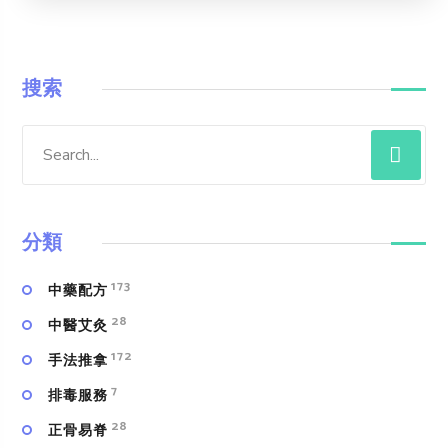
搜索
分類
173
中藥配方
28
中醫艾灸
172
手法推拿
7
排毒服務
28
正骨易脊