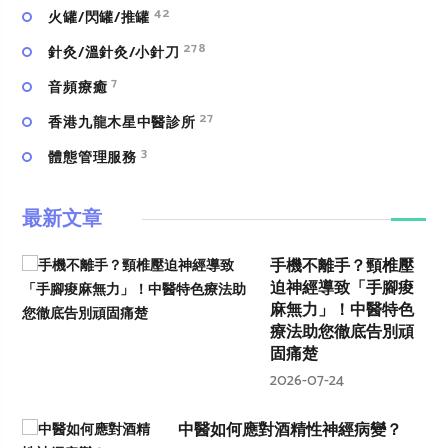
42
火罐/閃罐/推罐
278
針灸/溫針灸/小針刀
7
⾳頻療癒
27
香港九龍木星中醫診所
3
體態管理服務
最新文章
手機不離手？頸椎壓
迫神經導致「手腳痠
麻無力」！中醫特色
療法助您徹底告別頑
固痛楚
2026-07-24
中醫如何應對酒精性神經病變？