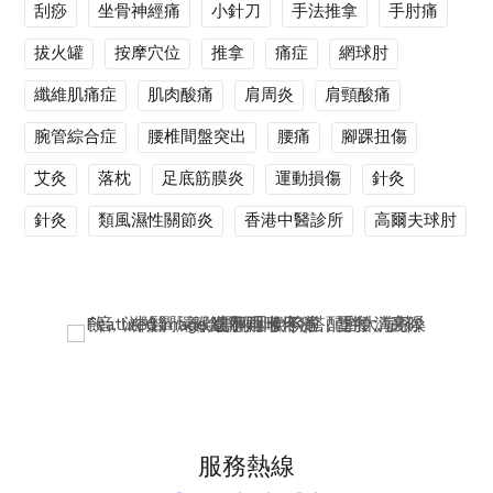
刮痧
坐骨神經痛
小針刀
手法推拿
手肘痛
拔火罐
按摩穴位
推拿
痛症
網球肘
纖維肌痛症
肌肉酸痛
肩周炎
肩頸酸痛
腕管綜合症
腰椎間盤突出
腰痛
腳踝扭傷
艾灸
落枕
足底筋膜炎
運動損傷
針灸
針灸
類風濕性關節炎
香港中醫診所
高爾夫球肘
服務熱線