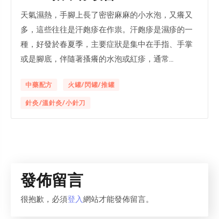
天氣濕熱，手腳上長了密密麻麻的小水泡，又癢又
多，這些往往是汗皰疹在作祟。汗皰疹是濕疹的一
種，好發於春夏季，主要症狀是集中在手指、手掌
或是腳底，伴隨著搔癢的水泡或紅疹，通常...
中藥配方
火罐/閃罐/推罐
針灸/溫針灸/小針刀
發佈留言
很抱歉，必須
登入
網站才能發佈留言。