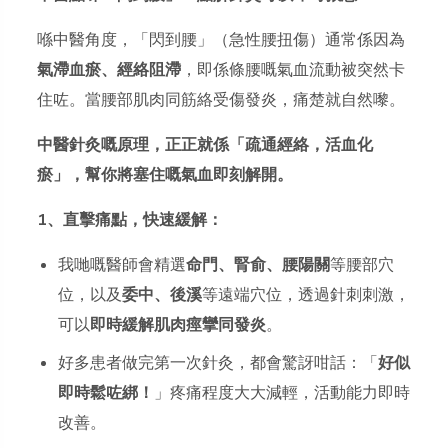
喺中醫角度，「閃到腰」（急性腰扭傷）通常係因為
氣滯血瘀、經絡阻滯
，即係條腰嘅氣血流動被突然卡
住咗。當腰部肌肉同筋絡受傷發炎，痛楚就自然嚟。
中醫針灸嘅原理，正正就係「疏通經絡，活血化
瘀」，幫你將塞住嘅氣血即刻解開。
1、直擊痛點，快速緩解：
我哋嘅醫師會精選
命門、腎俞、腰陽關
等腰部穴
位，以及
委中、後溪
等遠端穴位，透過針刺刺激，
可以
即時緩解肌肉痙攣同發炎
。
好多患者做完第一次針灸，都會驚訝咁話：「
好似
即時鬆咗綁！
」疼痛程度大大減輕，活動能力即時
改善。