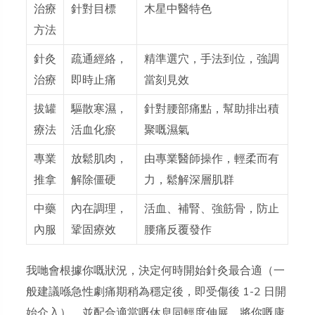
治療
針對目標
木星中醫特色
方法
針灸
疏通經絡，
精準選穴，手法到位，強調
治療
即時止痛
當刻見效
拔罐
驅散寒濕，
針對腰部痛點，幫助排出積
療法
活血化瘀
聚嘅濕氣
專業
放鬆肌肉，
由專業醫師操作，輕柔而有
推拿
解除僵硬
力，鬆解深層肌群
中藥
內在調理，
活血、補腎、強筋骨，防止
內服
鞏固療效
腰痛反覆發作
我哋會根據你嘅狀況，決定
何時開始針灸
最合適（一
般建議喺急性劇痛期稍為穩定後，即受傷後 1-2 日開
始介入），並配合適當嘅休息同輕度伸展，將你嘅康