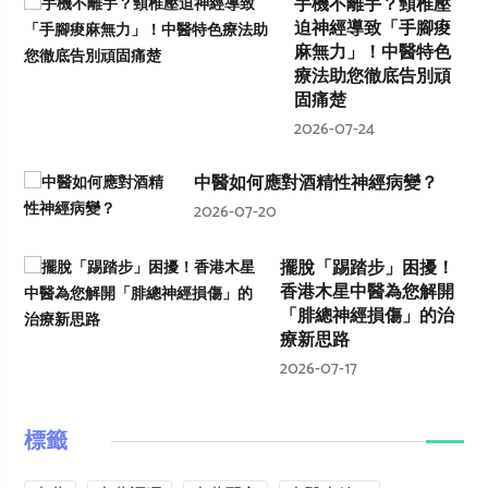
手機不離手？頸椎壓
迫神經導致「手腳痠
麻無力」！中醫特色
療法助您徹底告別頑
固痛楚
2026-07-24
中醫如何應對酒精性神經病變？
2026-07-20
擺脫「踢踏步」困擾！
香港木星中醫為您解開
「腓總神經損傷」的治
療新思路
2026-07-17
標籤