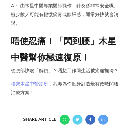
A： 由木星中醫專業醫師操作，針灸係非常安全嘅。
極少數人可能有輕微瘀青或酸脹感，通常好快就會消
退。
唔使忍痛！「閃到腰」木星
中醫幫你極速復原！
想腰部快啲「解鎖」？唔想工作同生活被疼痛拖垮？
聯繫木星中醫診所
，我哋為你度身訂造最有效嘅閃腰
治療方案！
SHARE ARTICLE