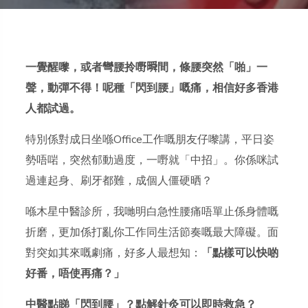
一覺醒嚟，或者彎腰拎嘢𣊬間，條腰突然「啪」一
聲，動彈不得！呢種「閃到腰」嘅痛，相信好多香港
人都試過。
特別係對成日坐喺Office工作嘅朋友仔嚟講，平日姿
勢唔啱，突然郁動過度，一嘢就「中招」。你係咪試
過連起身、刷牙都難，成個人僵硬晒？
喺木星中醫診所，我哋明白急性腰痛唔單止係身體嘅
折磨，更加係打亂你工作同生活節奏嘅最大障礙。面
對突如其來嘅劇痛，好多人最想知：
「點樣可以快啲
好番，唔使再痛？」
中醫點睇「閃到腰」？點解針灸可以即時救急？