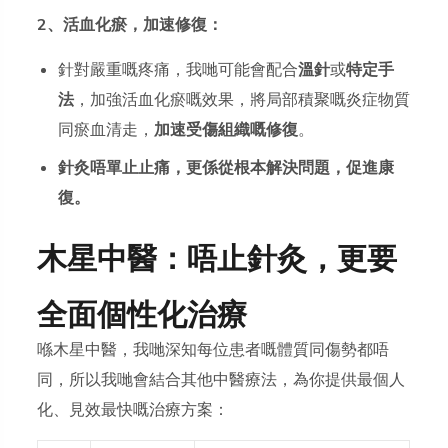
2、活血化瘀，加速修復：
針對嚴重嘅疼痛，我哋可能會配合
溫針
或
特定手
法
，加強活血化瘀嘅效果，將局部積聚嘅炎症物質
同瘀血清走，
加速受傷組織嘅修復
。
針灸唔單止止痛，更係從根本解決問題，促進康
復。
木星中醫：唔止針灸，更要
全面個性化治療
喺木星中醫，我哋深知每位患者嘅體質同傷勢都唔
同，所以我哋會結合其他中醫療法，為你提供
最個人
化、見效最快
嘅治療方案：