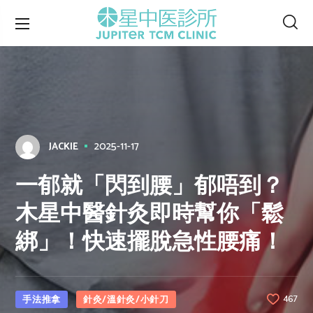
2025-11-17
JACKIE
一郁就「閃到腰」郁唔到？
木星中醫針灸即時幫你「鬆
綁」！快速擺脫急性腰痛！
手法推拿
針灸/溫針灸/小針刀
467