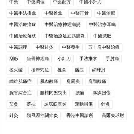
中藥
中藥調理
中藥配方
中醫小針刀
中醫手法推拿
中醫推拿
中醫正骨
中醫治療
中醫治療痛症
中醫治療神經病變
中醫治療耳鳴
中醫治療落枕
中醫治療足底筋膜炎
中醫減肥
中醫調理
中醫針灸
中醫養生
五十肩中醫治療
刮痧
坐骨神經痛
小針刀
手法推拿
手肘痛
拔火罐
按摩穴位
推拿
痛症
網球肘
纖維肌痛症
肌肉酸痛
肩周炎
肩頸酸痛
腕管綜合症
腰椎間盤突出
腰痛
腳踝扭傷
艾灸
落枕
足底筋膜炎
運動損傷
針灸
針灸
類風濕性關節炎
香港中醫診所
高爾夫球肘