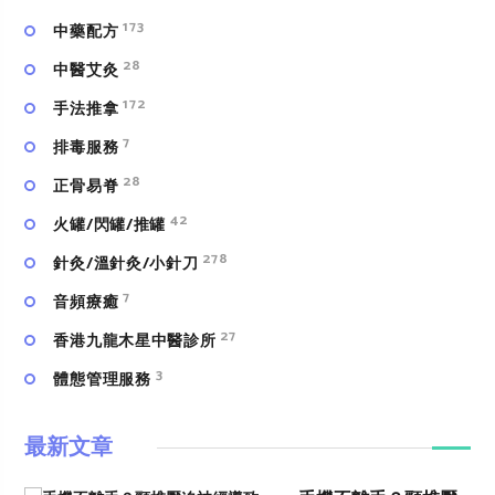
173
中藥配方
28
中醫艾灸
172
手法推拿
7
排毒服務
28
正骨易脊
42
火罐/閃罐/推罐
278
針灸/溫針灸/小針刀
7
⾳頻療癒
27
香港九龍木星中醫診所
3
體態管理服務
最新文章