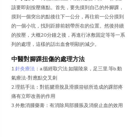
該要即刻按壓痛點。首先，要先摸到自己的外腳踝，
摸到一個突出的點後往下一公分，再往前一公分摸到
的一個小坑，找到距腓前韌帶所在的位置。然後持續
的按壓，大概20分鐘之後，再進行冰敷固定等等一系
列的處理，這樣的話出血會明顯的減少。
中醫對腳踝扭傷的處理方法
1.
針灸療法
：a.循經取穴法.如陽陵泉，足三里.等b.動
氣療法-對應點交叉刺
2.理筋手法：對筋腱滑脫及滑膜箝頓所造成的踝部疼
痛有立即改善的作用
3.外敷消腫藥膏：有消除局部腫脹及消瘀止血的效用