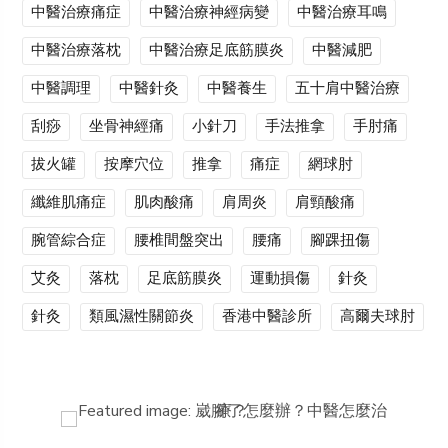
中醫治療痛症
中醫治療神經病變
中醫治療耳鳴
中醫治療落枕
中醫治療足底筋膜炎
中醫減肥
中醫調理
中醫針灸
中醫養生
五十肩中醫治療
刮痧
坐骨神經痛
小針刀
手法推拿
手肘痛
拔火罐
按摩穴位
推拿
痛症
網球肘
纖維肌痛症
肌肉酸痛
肩周炎
肩頸酸痛
腕管綜合症
腰椎間盤突出
腰痛
腳踝扭傷
艾灸
落枕
足底筋膜炎
運動損傷
針灸
針灸
類風濕性關節炎
香港中醫診所
高爾夫球肘