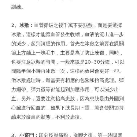
訓練。
2、冰敷：
血管撕破之後千萬不要熱敷，而是要選擇
冰敷，這樣才能讓血管發生收縮，血液的流出進一步
的減少，起到消腫的作用。首先在冰敷之前要在踝關
節上方鋪上一塊毛巾，主要是為了防止凍傷，同時，
也要注意冰敷的時間，一般來說是20~30分鐘，可以
間隔半個小時再冰敷一次，這樣的效果會更好一些。
做冰敷處理時，還需要有相應的包紮和抬高處理。彈
力繃帶、彈力襪等都能起到加壓作用，可以減少出
血。另外，還要注意抬高患肢，因為患肢是由外圍到
心臟進行回血的，如果下肢長期下垂，就會使關節持
續處於瘀血的狀態，不利於康復。
3、小竅門：
即刻按壓痛點，崴腳之後，第一時間應