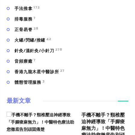
172
手法推拿
7
排毒服務
28
正骨易脊
42
火罐/閃罐/推罐
278
針灸/溫針灸/小針刀
7
⾳頻療癒
27
香港九龍木星中醫診所
3
體態管理服務
最新文章
手機不離手？頸椎壓
迫神經導致「手腳痠
麻無力」！中醫特色