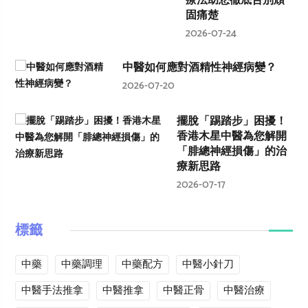
療法助您徹底告別頑
固痛楚
2026-07-24
中醫如何應對酒精性神經病變？
2026-07-20
擺脫「踢踏步」困擾！
香港木星中醫為您解開
「腓總神經損傷」的治
療新思路
2026-07-17
標籤
中藥
中藥調理
中藥配方
中醫小針刀
中醫手法推拿
中醫推拿
中醫正骨
中醫治療