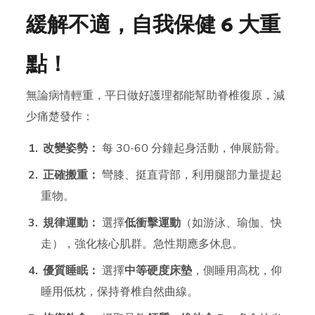
緩解不適，自我保健 6 大重
點！
無論病情輕重，平日做好護理都能幫助脊椎復原，減
少痛楚發作：
改變姿勢：
每 30-60 分鐘起身活動，伸展筋骨。
正確搬重：
彎膝、挺直背部，利用腿部力量提起
重物。
規律運動：
選擇
低衝擊運動
（如游泳、瑜伽、快
走），強化核心肌群。急性期應多休息。
優質睡眠：
選擇
中等硬度床墊
，側睡用高枕，仰
睡用低枕，保持脊椎自然曲線。