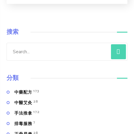
搜索
分類
173
中藥配方
28
中醫艾灸
172
手法推拿
7
排毒服務
28