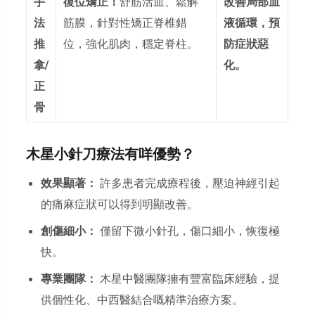
手
復位矯正！
舒筋活血、鬆解
改善局部血
法
筋膜，針對性矯正脊椎錯
液循環，預
推
位，強化肌肉，穩定脊柱。
防症狀惡
拿/
化。
正
骨
木星小針刀療法有咩優勢？
效果顯著：
許多患者完成療程後，壓迫神經引起
的痛麻症狀可以得到明顯改善。
創傷細小：
僅留下微小針孔，傷口細小，恢復極
快。
專業團隊：
木星中醫團隊擁有豐富臨床經驗，提
供個性化、中西醫結合嘅精準治療方案。