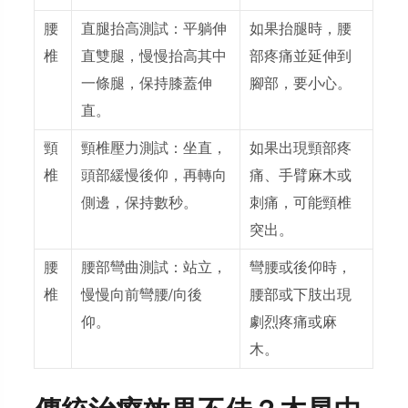
腰
直腿抬高測試
：平躺伸
如果抬腿時，腰
椎
直雙腿，慢慢抬高其中
部疼痛並延伸到
一條腿，保持膝蓋伸
腳部，要小心。
直。
頸
頸椎壓力測試
：坐直，
如果出現頸部疼
椎
頭部緩慢後仰，再轉向
痛、手臂麻木或
側邊，保持數秒。
刺痛，可能頸椎
突出。
腰
腰部彎曲測試
：站立，
彎腰或後仰時，
椎
慢慢向前彎腰/向後
腰部或下肢出現
仰。
劇烈疼痛或麻
木。