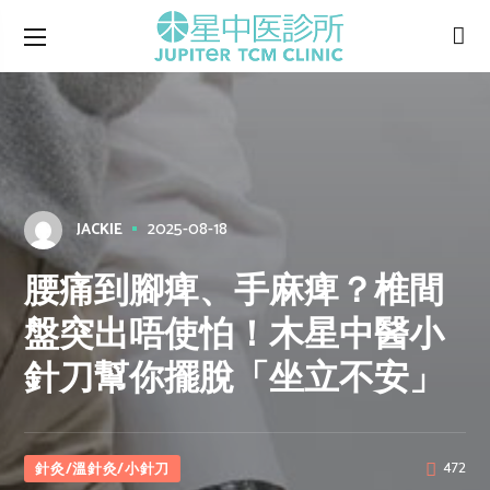
2025-08-18
JACKIE
腰痛到腳痺、手麻痺？椎間
盤突出唔使怕！木星中醫小
針刀幫你擺脫「坐立不安」
針灸/溫針灸/小針刀
472