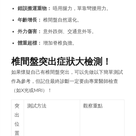
錯誤搬運重物：
唔用腿力，單靠彎腰用力。
年齡增長：
椎間盤自然退化。
外力傷害：
意外跌倒、交通意外等。
體重超標：
增加脊椎負擔。
椎間盤突出症狀大檢測！
如果懷疑自己有椎間盤突出，可以先做以下簡單測試
作為參考，但記住
最終診斷一定要由專業醫師檢查
（如X光或MRI）
！
突
測試方法
觀察重點
出
位
置