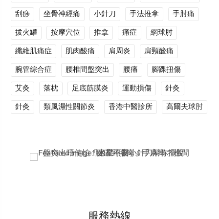
刮痧
坐骨神經痛
小針刀
手法推拿
手肘痛
拔火罐
按摩穴位
推拿
痛症
網球肘
纖維肌痛症
肌肉酸痛
肩周炎
肩頸酸痛
腕管綜合症
腰椎間盤突出
腰痛
腳踝扭傷
艾灸
落枕
足底筋膜炎
運動損傷
針灸
針灸
類風濕性關節炎
香港中醫診所
高爾夫球肘
服務熱線