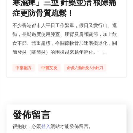
寒濕痺」三型 針藥並治 根除痛
症更防骨質疏鬆！
不少香港都市人平日工作繁重，假日又愛行山、逛
街，長期過度使用膝蓋、腰背及肩頸關節，加上飲
食不節、體重超標，令關節軟骨加速磨損退化，關
節發炎（關節炎）的困擾越來越年輕化。一...
中藥配方
中醫艾灸
針灸/溫針灸/小針刀
發佈留言
很抱歉，必須
登入
網站才能發佈留言。