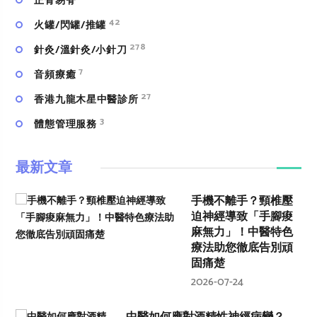
正骨易脊
42
火罐/閃罐/推罐
278
針灸/溫針灸/小針刀
7
⾳頻療癒
27
香港九龍木星中醫診所
3
體態管理服務
最新文章
手機不離手？頸椎壓
迫神經導致「手腳痠
麻無力」！中醫特色
療法助您徹底告別頑
固痛楚
2026-07-24