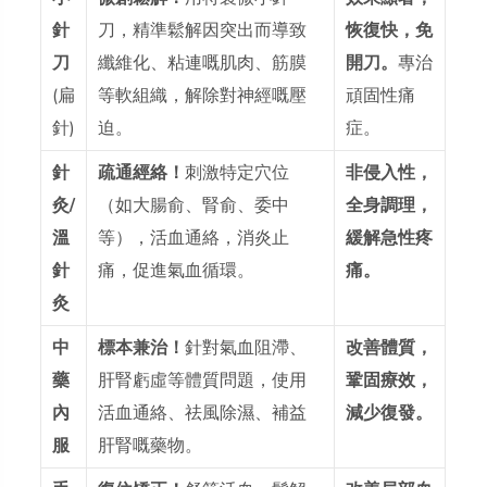
針
刀，精準鬆解因突出而導致
恢復快，免
刀
纖維化、粘連嘅肌肉、筋膜
開刀。
專治
(扁
等軟組織，解除對神經嘅壓
頑固性痛
針)
迫。
症。
針
疏通經絡！
刺激特定穴位
非侵入性，
灸/
（如大腸俞、腎俞、委中
全身調理，
溫
等），活血通絡，消炎止
緩解急性疼
針
痛，促進氣血循環。
痛。
灸
中
標本兼治！
針對氣血阻滯、
改善體質，
藥
肝腎虧虛等體質問題，使用
鞏固療效，
內
活血通絡、祛風除濕、補益
減少復發。
服
肝腎嘅藥物。