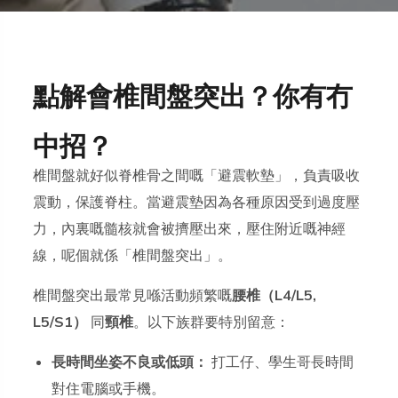
點解會椎間盤突出？你有冇
中招？
椎間盤就好似脊椎骨之間嘅「避震軟墊」，負責吸收
震動，保護脊柱。當避震墊因為各種原因受到過度壓
力，內裏嘅髓核就會被擠壓出來，壓住附近嘅神經
線，呢個就係「椎間盤突出」。
椎間盤突出最常見喺活動頻繁嘅
腰椎（L4/L5,
L5/S1）
同
頸椎
。以下族群要特別留意：
長時間坐姿不良或低頭：
打工仔、學生哥長時間
對住電腦或手機。