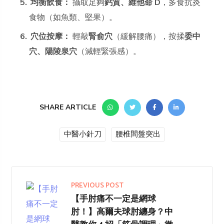
均衡飲食：
攝取足夠
鈣質、維他命 D
，多食抗炎
食物（如魚類、堅果）。
穴位按摩：
輕敲
腎俞穴
（緩解腰痛），按揉
委中
穴、陽陵泉穴
（減輕緊張感）。
SHARE ARTICLE
中醫小針刀
腰椎間盤突出
PREVIOUS POST
【手肘痛不一定是網球
肘！】高爾夫球肘纏身？中