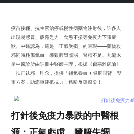
疫苗接種、抗生素治療或慢性病藥物注射後，許多人
出現易感冒、疲倦乏力、食慾不振等免疫力下降症
狀。中醫認為，這是「正氣受損」的表現——藥物攻
邪同時耗傷氣血，導致脾胃虛弱、腎精不足。九龍木
星中醫診所由註冊中醫師主理，根據《傷寒雜病論》
「扶正祛邪」理念，提供「補氣養血 + 健脾固腎」雙
重方案，助您重建抵抗力，遠離反覆感染！
打針後免疫力暴跌的中醫根
源：正氣虧虛，臟腑失調