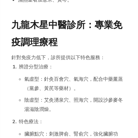
濕熱重者加薏米、黃芩。
九龍木星中醫診所：專業免
疫調理療程
針對免疫力低下，診所提供以下特色服務：
辨證分型治療：
氣虛型：針灸百會穴、氣海穴，配合中藥薰蒸
（黨參、黃芪等藥材）。
陰虛型：艾灸湧泉穴、照海穴，開設沙參麥冬
湯滋陰潤燥。
特色療法：
臟腑點穴：刺激脾俞、腎俞穴，強化臟腑功