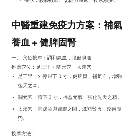
症狀：腰膝酸軟、記憶力減退、夜尿頻多。
中醫重建免疫力方案：補氣
養血 + 健脾固腎
一、 穴位按摩：調和氣血，強健臟腑
推薦穴位：足三里 + 關元穴 + 太溪穴
足三里：外膝眼下 3 寸，健脾胃、補氣血，增強
後天之本。
關元穴：臍下 3 寸，補益元氣，強化先天之精。
太溪穴：內踝尖與跟腱之間，滋補腎陰，改善虛
勞。
按摩方法：