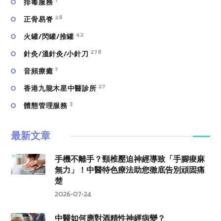
7
排毒服務
28
正骨易脊
42
火罐/閃罐/推罐
278
針灸/溫針灸/小針刀
7
⾳頻療癒
27
香港九龍木星中醫診所
3
體態管理服務
最新文章
手機不離手？頸椎壓迫神經導致「手腳痠麻
無力」！中醫特色療法助您徹底告別頑固痛
楚
2026-07-24
中醫如何應對酒精性神經病變？