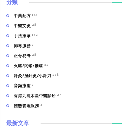
分類
173
中藥配方
28
中醫艾灸
172
手法推拿
7
排毒服務
28
正骨易脊
42
火罐/閃罐/推罐
278
針灸/溫針灸/小針刀
7
⾳頻療癒
27
香港九龍木星中醫診所
3
體態管理服務
最新文章