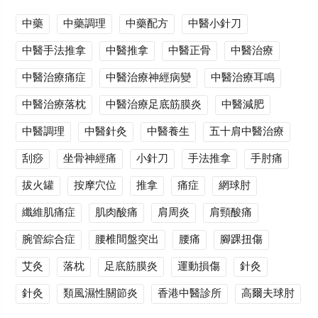
中藥
中藥調理
中藥配方
中醫小針刀
中醫手法推拿
中醫推拿
中醫正骨
中醫治療
中醫治療痛症
中醫治療神經病變
中醫治療耳鳴
中醫治療落枕
中醫治療足底筋膜炎
中醫減肥
中醫調理
中醫針灸
中醫養生
五十肩中醫治療
刮痧
坐骨神經痛
小針刀
手法推拿
手肘痛
拔火罐
按摩穴位
推拿
痛症
網球肘
纖維肌痛症
肌肉酸痛
肩周炎
肩頸酸痛
腕管綜合症
腰椎間盤突出
腰痛
腳踝扭傷
艾灸
落枕
足底筋膜炎
運動損傷
針灸
針灸
類風濕性關節炎
香港中醫診所
高爾夫球肘