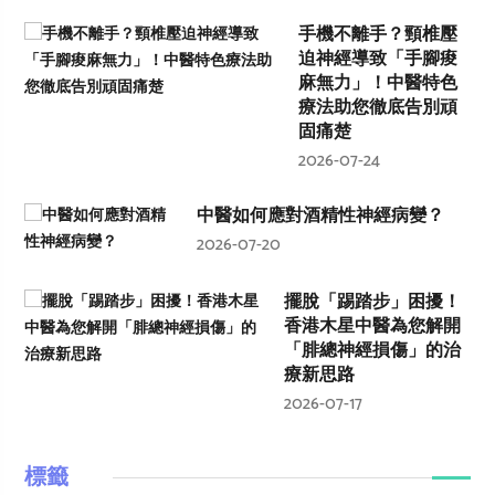
手機不離手？頸椎壓
迫神經導致「手腳痠
麻無力」！中醫特色
療法助您徹底告別頑
固痛楚
2026-07-24
中醫如何應對酒精性神經病變？
2026-07-20
擺脫「踢踏步」困擾！
香港木星中醫為您解開
「腓總神經損傷」的治
療新思路
2026-07-17
標籤