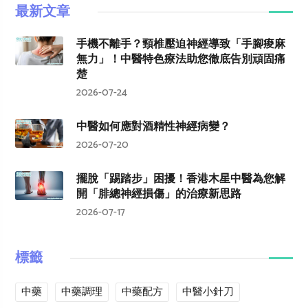
最新文章
手機不離手？頸椎壓迫神經導致「手腳痠麻
無力」！中醫特色療法助您徹底告別頑固痛
楚
2026-07-24
中醫如何應對酒精性神經病變？
2026-07-20
擺脫「踢踏步」困擾！香港木星中醫為您解
開「腓總神經損傷」的治療新思路
2026-07-17
標籤
中藥
中藥調理
中藥配方
中醫小針刀