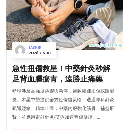
JACKIE
2026-06-10
急性扭傷救星！中藥針灸秒解
足背血腫瘀青，遠勝止痛藥
籃球涉及高強度跳躍與急停，易致腳踝扭傷或跟腱
炎。木星中醫提供全方位修復策略：透過專科針灸
疏通經絡、精準止痛；中藥內服強化筋骨、補益肝
腎；並應用雷射針灸/艾灸加速舊傷修復。...