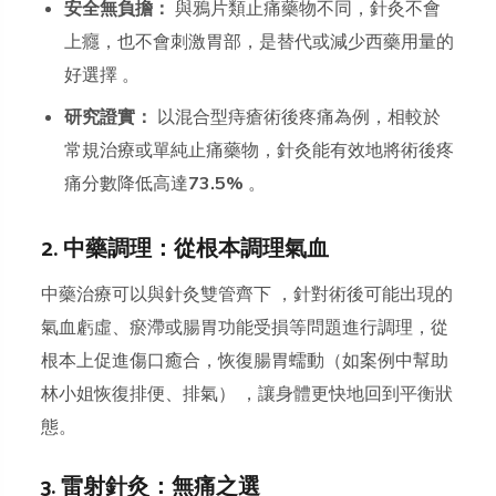
安全無負擔：
與鴉片類止痛藥物不同，針灸不會
上癮，也不會刺激胃部，是替代或減少西藥用量的
好選擇 。
研究證實：
以混合型痔瘡術後疼痛為例，相較於
常規治療或單純止痛藥物，針灸能有效地將術後疼
痛分數降低高達
73.5%
。
2. 中藥調理：從根本調理氣血
中藥治療可以與針灸雙管齊下 ，針對術後可能出現的
氣血虧虛、瘀滯或腸胃功能受損等問題進行調理，從
根本上促進傷口癒合，恢復腸胃蠕動（如案例中幫助
林小姐恢復排便、排氣） ，讓身體更快地回到平衡狀
態。
3. 雷射針灸：無痛之選