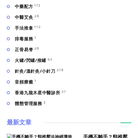
173
中藥配方
28
中醫艾灸
172
手法推拿
7
排毒服務
28
正骨易脊
42
火罐/閃罐/推罐
278
針灸/溫針灸/小針刀
7
⾳頻療癒
27
香港九龍木星中醫診所
3
體態管理服務
最新文章
手機不離手？頸椎壓