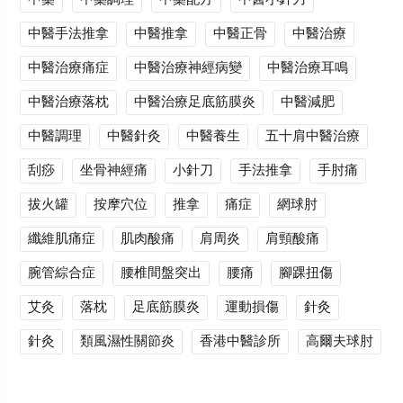
中醫手法推拿
中醫推拿
中醫正骨
中醫治療
中醫治療痛症
中醫治療神經病變
中醫治療耳鳴
中醫治療落枕
中醫治療足底筋膜炎
中醫減肥
中醫調理
中醫針灸
中醫養生
五十肩中醫治療
刮痧
坐骨神經痛
小針刀
手法推拿
手肘痛
拔火罐
按摩穴位
推拿
痛症
網球肘
纖維肌痛症
肌肉酸痛
肩周炎
肩頸酸痛
腕管綜合症
腰椎間盤突出
腰痛
腳踝扭傷
艾灸
落枕
足底筋膜炎
運動損傷
針灸
針灸
類風濕性關節炎
香港中醫診所
高爾夫球肘