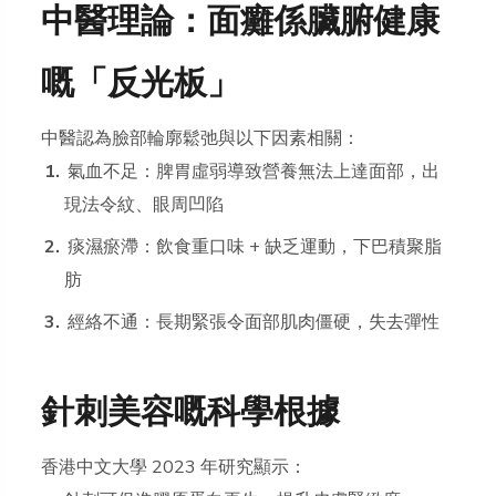
中醫理論：面癱係臟腑健康
嘅「反光板」
中醫認為臉部輪廓鬆弛與以下因素相關：
氣血不足：脾胃虛弱導致營養無法上達面部，出
現法令紋、眼周凹陷
痰濕瘀滯：飲食重口味 + 缺乏運動，下巴積聚脂
肪
經絡不通：長期緊張令面部肌肉僵硬，失去彈性
針刺美容嘅科學根據
香港中文大學 2023 年研究顯示：