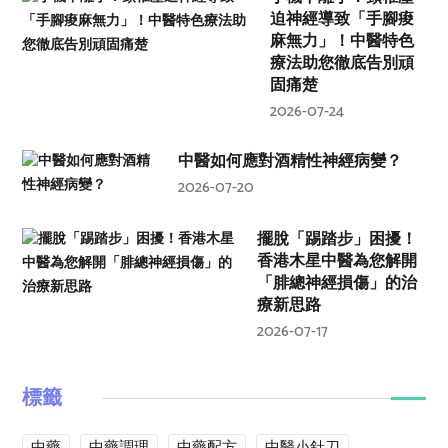
迫神經導致「手腳痠
麻無力」！中醫特色
療法助您徹底告別頑
固痛楚
2026-07-24
中醫如何應對酒精性神經病變？
2026-07-20
擺脫「踢踏步」困擾！
香港木星中醫為您解開
「腓總神經損傷」的治
療新思路
2026-07-17
標籤
中藥
中藥調理
中藥配方
中醫小針刀