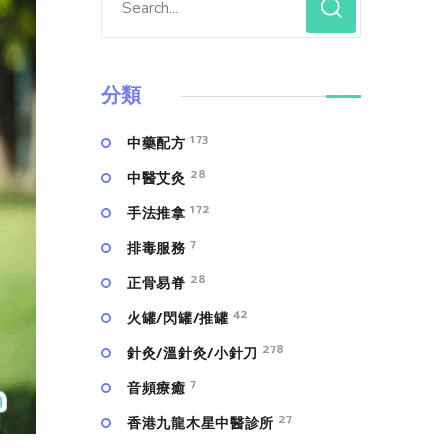
分類
173
中藥配方
28
中醫艾灸
172
手法推拿
7
排毒服務
28
正骨易脊
42
火罐/閃罐/推罐
278
針灸/溫針灸/小針刀
7
⾳頻療癒
27
香港九龍木星中醫診所