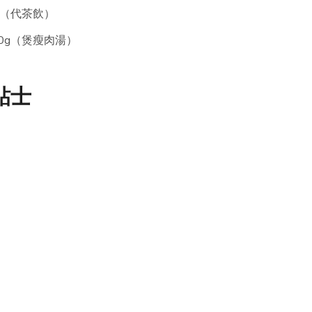
g（代茶飲）
10g（煲瘦肉湯）
貼士