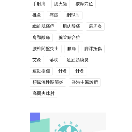
手肘痛
拔火罐
按摩穴位
推拿
痛症
網球肘
纖維肌痛症
肌肉酸痛
肩周炎
肩頸酸痛
腕管綜合症
腰椎間盤突出
腰痛
腳踝扭傷
艾灸
落枕
足底筋膜炎
運動損傷
針灸
針灸
類風濕性關節炎
香港中醫診所
高爾夫球肘