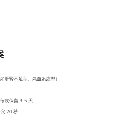
案
如肝腎不足型、氣血虧虛型）
保留 3-5 天
 20 秒