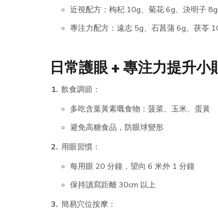
近視配方：枸杞 10g、菊花 6g、決明子 8
專注力配方：遠志 5g、石菖蒲 6g、茯苓 
日常護眼 + 專注力提升小
飲食調節：
多吃含葉黃素嘅食物：菠菜、玉米、蛋黃
避免高糖食品，防眼球變形
用眼習慣：
每用眼 20 分鐘，望向 6 米外 1 分鐘
保持讀寫距離 30cm 以上
簡易穴位按摩：