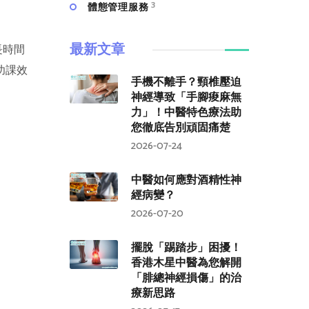
3
體態管理服務
最新文章
長時間
功課效
手機不離手？頸椎壓迫
神經導致「手腳痠麻無
力」！中醫特色療法助
您徹底告別頑固痛楚
2026-07-24
中醫如何應對酒精性神
經病變？
2026-07-20
擺脫「踢踏步」困擾！
香港木星中醫為您解開
「腓總神經損傷」的治
療新思路