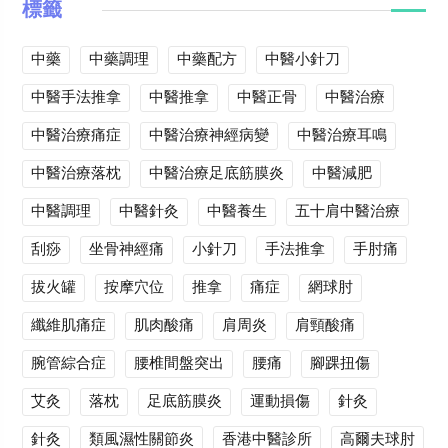
標籤
中藥
中藥調理
中藥配方
中醫小針刀
中醫手法推拿
中醫推拿
中醫正骨
中醫治療
中醫治療痛症
中醫治療神經病變
中醫治療耳鳴
中醫治療落枕
中醫治療足底筋膜炎
中醫減肥
中醫調理
中醫針灸
中醫養生
五十肩中醫治療
刮痧
坐骨神經痛
小針刀
手法推拿
手肘痛
拔火罐
按摩穴位
推拿
痛症
網球肘
纖維肌痛症
肌肉酸痛
肩周炎
肩頸酸痛
腕管綜合症
腰椎間盤突出
腰痛
腳踝扭傷
艾灸
落枕
足底筋膜炎
運動損傷
針灸
針灸
類風濕性關節炎
香港中醫診所
高爾夫球肘