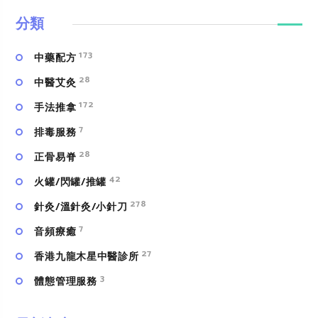
分類
173
中藥配方
28
中醫艾灸
172
手法推拿
7
排毒服務
28
正骨易脊
42
火罐/閃罐/推罐
278
針灸/溫針灸/小針刀
7
⾳頻療癒
27
香港九龍木星中醫診所
3
體態管理服務