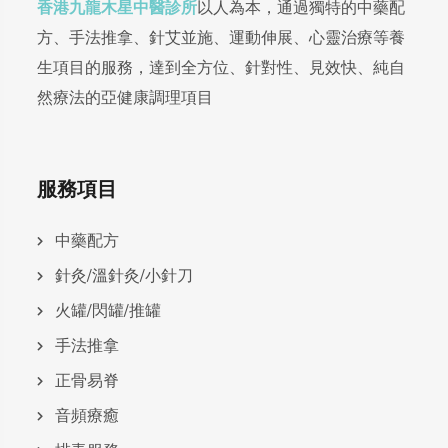
香港九龍木星中醫診所
以人為本，通過獨特的中藥配
方、手法推拿、針艾並施、運動伸展、心靈治療等養
生項目的服務，達到全方位、針對性、見效快、純自
然療法的亞健康調理項目
服務項目
中藥配方
針灸/溫針灸/小針刀
火罐/閃罐/推罐
手法推拿
正骨易脊
⾳頻療癒