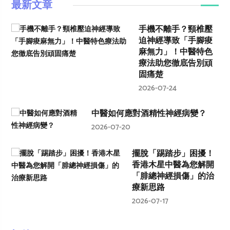
最新文章
手機不離手？頸椎壓
迫神經導致「手腳痠
麻無力」！中醫特色
療法助您徹底告別頑
固痛楚
2026-07-24
中醫如何應對酒精性神經病變？
2026-07-20
擺脫「踢踏步」困擾！
香港木星中醫為您解開
「腓總神經損傷」的治
療新思路
2026-07-17