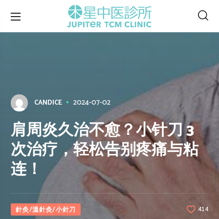
2024-07-02
CANDICE
肩周炎久治不愈？小针刀 3
次治疗，轻松告别疼痛与粘
连！
針灸/溫針灸/小針刀
414