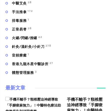
28
中醫艾灸
172
手法推拿
7
排毒服務
28
正骨易脊
42
火罐/閃罐/推罐
278
針灸/溫針灸/小針刀
7
⾳頻療癒
27
香港九龍木星中醫診所
3
體態管理服務
最新文章
手機不離手？頸椎壓
迫神經導致「手腳痠
麻無力」！中醫特色