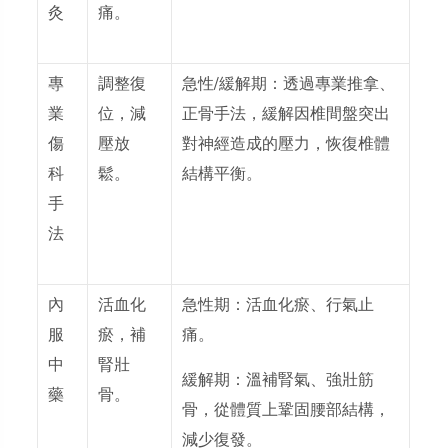
灸
痛。
專
調整復
急性/緩解期：
透過專業推拿、
業
位，減
正骨手法，緩解因椎間盤突出
傷
壓放
對神經造成的壓力，恢復椎體
科
鬆。
結構平衡。
手
法
內
活血化
急性期：
活血化瘀、行氣止
服
瘀，補
痛。
中
腎壯
緩解期：
溫補腎氣、強壯筋
藥
骨。
骨，從體質上鞏固腰部結構，
減少復發。