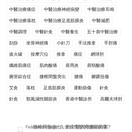
中醫治療痛症
中醫治療神經病變
中醫治療耳鳴
中醫治療落枕
中醫治療足底筋膜炎
中醫減肥
中醫調理
中醫針灸
中醫養生
五十肩中醫治療
刮痧
坐骨神經痛
小針刀
手法推拿
手肘痛
拔火罐
按摩穴位
推拿
痛症
網球肘
纖維肌痛症
肌肉酸痛
肩周炎
肩頸酸痛
腕管綜合症
腰椎間盤突出
腰痛
腳踝扭傷
艾灸
落枕
足底筋膜炎
運動損傷
針灸
針灸
類風濕性關節炎
香港中醫診所
高爾夫球肘