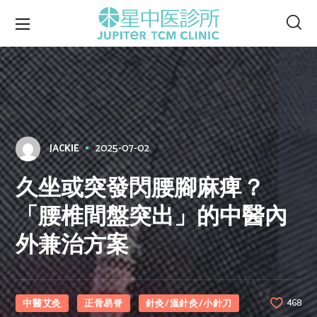
2025-07-02
JACKIE
久坐或突發閃腰腳麻痺？
「腰椎間盤突出」的中醫內
外兼治方案
中醫艾灸
正骨易脊
針灸/溫針灸/小針刀
468