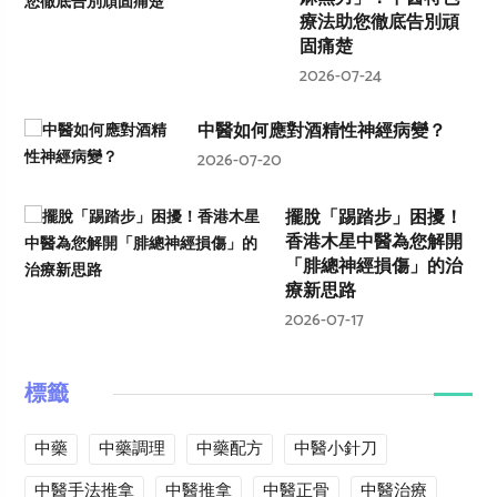
療法助您徹底告別頑
固痛楚
2026-07-24
中醫如何應對酒精性神經病變？
2026-07-20
擺脫「踢踏步」困擾！
香港木星中醫為您解開
「腓總神經損傷」的治
療新思路
2026-07-17
標籤
中藥
中藥調理
中藥配方
中醫小針刀
中醫手法推拿
中醫推拿
中醫正骨
中醫治療