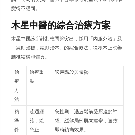
變得不穩固。
木星中醫的綜合治療方案
木星中醫診所針對椎間盤突出，採用「內服外治」及
「急則治標，緩則治本」的綜合療法，從根本上改善
腰椎結構和體質。
治
治療重
適用階段與優勢
療
點
方
法
精
疏通經
急性期：
迅速鬆解受壓迫的神
準
絡，緩
經、緩解局部肌肉痙攣，達致
針
急止
即時鎮痛效果。