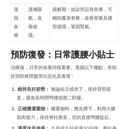
溫
溫補陽
緩解期：
如診所設有灸療，可
熱
氣，改
輔助薰蒸脊椎，改善督脈及腰
灸
善循
部循環，鞏固腎氣。
療
環。
預防復發：日常護腰小貼士
治療後，日常的保養同樣重要。遵循以下幾點，有助
於預防椎間盤突出惡化及復發：
維持良好姿勢：
無論站立或坐下，保持背部挺
直，避免長時間彎腰或翹二郎腿。
正確搬運重物：
搬重物時，應先蹲下，利用大腿
肌肉發力，保持脊柱垂直，切勿直接彎腰提起。
適度休息伸展：
久坐或久站超過30分鐘，應起身