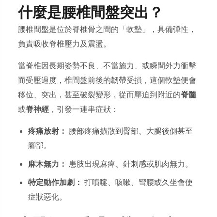
什麼是腰椎間盤突出？
腰椎間盤是位於脊椎骨之間的「軟墊」，具備彈性，
負責吸收脊椎壓力及震盪。
當脊椎因長期姿勢不良、不當施力、或瞬間外力衝擊
而受壓過度，椎間盤前後的韌帶受損，這個軟墊便會
移位、突出，甚至破裂變形，從而壓迫到附近的
脊髓
或
脊神經
，引發一連串症狀：
疼痛放射：
腰部疼痛擴散到臀部、大腿後側甚至
腳部。
麻木無力：
患肢出現麻痺、針刺感或肌肉無力。
特定動作加劇：
打噴嚏、咳嗽、彎腰或久坐會使
症狀惡化。