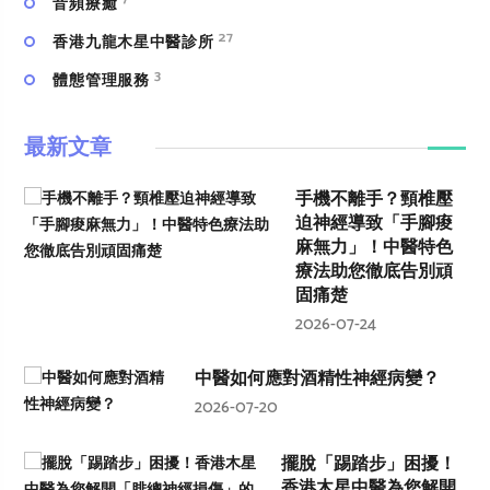
⾳頻療癒
27
香港九龍木星中醫診所
3
體態管理服務
最新文章
手機不離手？頸椎壓
迫神經導致「手腳痠
麻無力」！中醫特色
療法助您徹底告別頑
固痛楚
2026-07-24
中醫如何應對酒精性神經病變？
2026-07-20
擺脫「踢踏步」困擾！
香港木星中醫為您解開