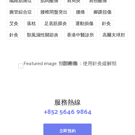
纖維肌痛症
肌肉酸痛
肩周炎
肩頸酸痛
腕管綜合症
腰椎間盤突出
腰痛
腳踝扭傷
艾灸
落枕
足底筋膜炎
運動損傷
針灸
針灸
類風濕性關節炎
香港中醫診所
高爾夫球肘
服務熱線
+852 5646 9864
立即預約