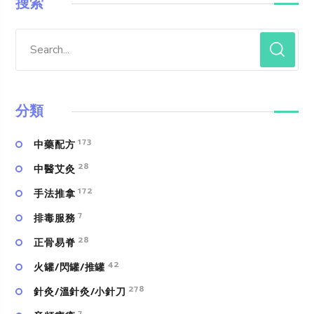
搜索
分類
173
中藥配方
28
中醫艾灸
172
手法推拿
7
排毒服務
28
正骨易脊
42
火罐/閃罐/推罐
278
針灸/溫針灸/小針刀
7