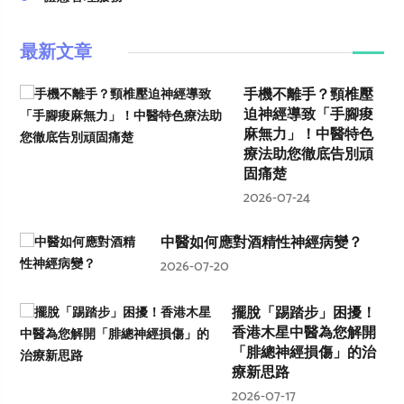
最新文章
手機不離手？頸椎壓
迫神經導致「手腳痠
麻無力」！中醫特色
療法助您徹底告別頑
固痛楚
2026-07-24
中醫如何應對酒精性神經病變？
2026-07-20
擺脫「踢踏步」困擾！
香港木星中醫為您解開
「腓總神經損傷」的治
療新思路
2026-07-17