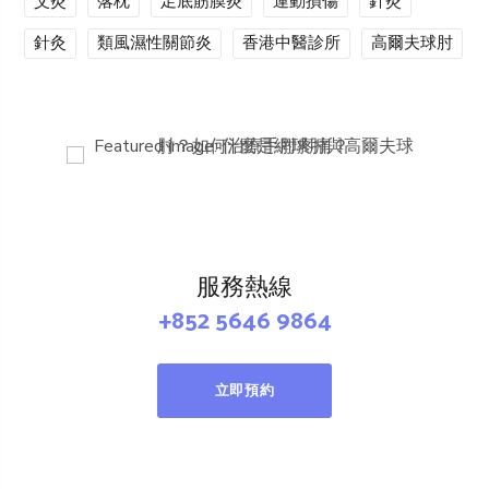
艾灸
落枕
足底筋膜炎
運動損傷
針灸
針灸
類風濕性關節炎
香港中醫診所
高爾夫球肘
服務熱線
+852 5646 9864
立即預約