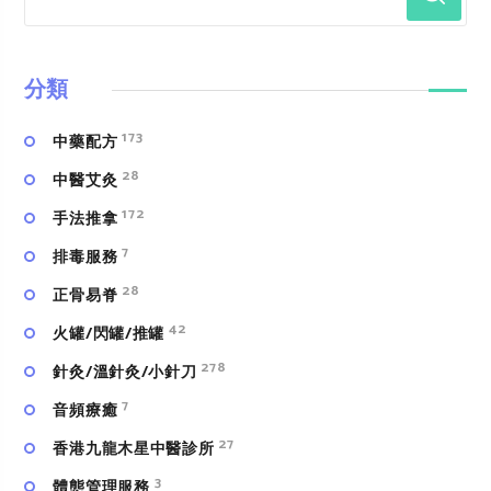
分類
173
中藥配方
28
中醫艾灸
172
手法推拿
7
排毒服務
28
正骨易脊
42
火罐/閃罐/推罐
278
針灸/溫針灸/小針刀
7
⾳頻療癒
27
香港九龍木星中醫診所
3
體態管理服務