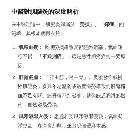
中醫對肌腱炎的深度解析
在中醫理論中，肌腱炎歸屬於「
勞損
」、「
痺症
」的
範疇，其根本病機在於：
氣滯血瘀：
長期勞損導致局部經絡阻塞，氣血運
行不暢，
「不通則痛」
，這是急性期疼痛的主要原
因。
肝腎虧虛：
「肝主筋，腎主骨」。反覆發作或慢
性肌腱炎，多與年老體弱或過度操勞導致的
肝腎精
血不足
有關。筋骨得不到滋養，就像缺乏潤滑的機
件，自然容易受損。
風寒濕邪入侵：
患處若受風寒濕邪侵襲，氣血凝
滯更甚，疼痛會加劇，並出現僵硬麻木感。