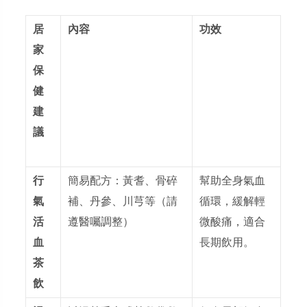
居
內容
功效
家
保
健
建
議
行
簡易配方：黃耆、骨碎
幫助全身氣血
氣
補、丹參、川芎等（請
循環，緩解輕
活
遵醫囑調整）
微酸痛，適合
血
長期飲用。
茶
飲