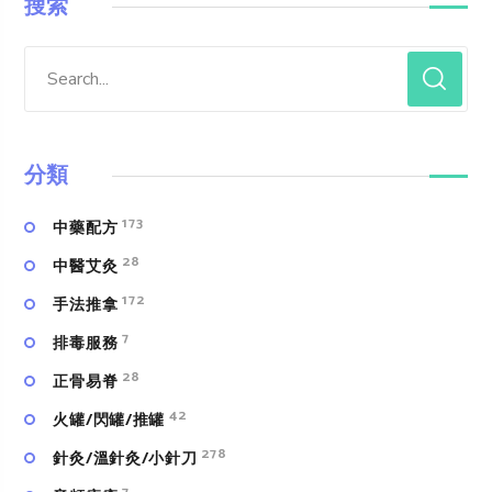
搜索
分類
173
中藥配方
28
中醫艾灸
172
手法推拿
7
排毒服務
28
正骨易脊
42
火罐/閃罐/推罐
278
針灸/溫針灸/小針刀