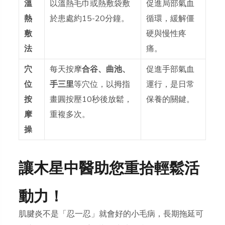
溫
以溫熱毛巾或熱敷袋敷
促進局部氣血
熱
於患處約15-20分鐘。
循環，緩解僵
敷
硬與慢性疼
法
痛。
穴
每天按摩
合谷、曲池、
促進手部氣血
位
手三里
等穴位，以拇指
運行，是日常
按
畫圓按壓10秒後放鬆，
保養的關鍵。
摩
重複多次。
操
讓木星中醫助您重拾輕鬆活
動力！
肌腱炎不是「忍一忍」就會好的小毛病，長期拖延可