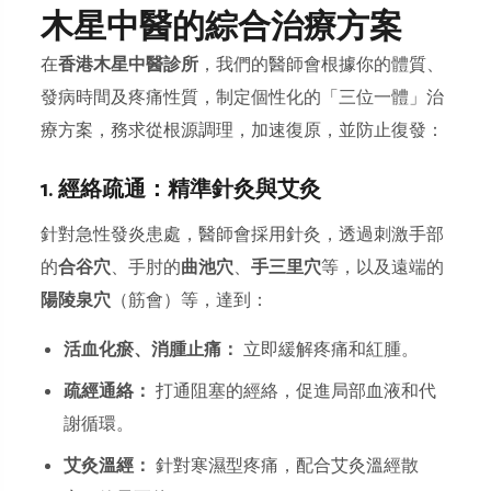
木星中醫的綜合治療方案
在
香港木星中醫診所
，我們的醫師會根據你的體質、
發病時間及疼痛性質，制定個性化的「三位一體」治
療方案，務求從根源調理，加速復原，並防止復發：
1. 經絡疏通：精準針灸與艾灸
針對急性發炎患處，醫師會採用針灸，透過刺激手部
的
合谷穴
、手肘的
曲池穴
、
手三里穴
等，以及遠端的
陽陵泉穴
（筋會）等，達到：
活血化瘀、消腫止痛：
立即緩解疼痛和紅腫。
疏經通絡：
打通阻塞的經絡，促進局部血液和代
謝循環。
艾灸溫經：
針對寒濕型疼痛，配合艾灸溫經散