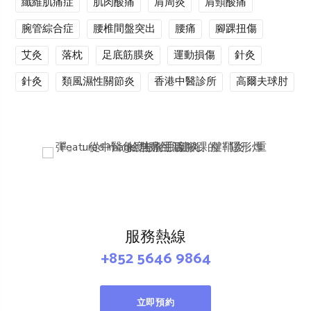
纖維肌痛症
肌肉酸痛
肩周炎
肩頸酸痛
腕管綜合症
腰椎間盤突出
腰痛
腳踝扭傷
艾灸
落枕
足底筋膜炎
運動損傷
針灸
針灸
類風濕性關節炎
香港中醫診所
高爾夫球肘
服務熱線
+852 5646 9864
立即預約