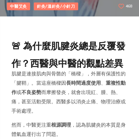
中醫艾灸
針灸/溫針灸/小針刀
468
🚨 為什麼肌腱炎總是反覆發
作？西醫與中醫的觀點差異
肌腱是連接肌肉與骨骼的「橋樑」，外層有保護性的
「腱鞘」。當這座橋樑因
長時間過度使用
、
重複性動
作
或
不良姿勢
而摩擦發炎，就會出現紅、腫、熱、
痛，甚至活動受限。西醫多以消炎止痛、物理治療或
手術處理。
然而，中醫更注重
根源調理
，認為肌腱炎的本質是身
體氣血運行出了問題。