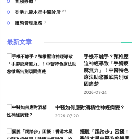
7
⾳頻療癒
27
香港九龍木星中醫診所
3
體態管理服務
最新文章
手機不離手？頸椎壓
迫神經導致「手腳痠
麻無力」！中醫特色
療法助您徹底告別頑
固痛楚
2026-07-24
中醫如何應對酒精性神經病變？
2026-07-20
擺脫「踢踏步」困擾！
香港木星中醫為您解開