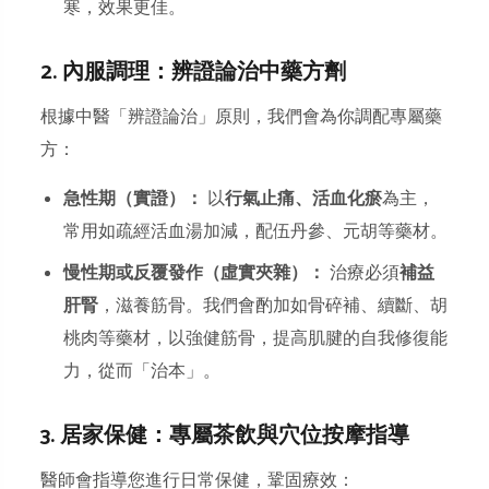
寒，效果更佳。
2. 內服調理：辨證論治中藥方劑
根據中醫「辨證論治」原則，我們會為你調配專屬藥
方：
急性期（實證）：
以
行氣止痛、活血化瘀
為主，
常用如疏經活血湯加減，配伍丹參、元胡等藥材。
慢性期或反覆發作（虛實夾雜）：
治療必須
補益
肝腎
，滋養筋骨。我們會酌加如骨碎補、續斷、胡
桃肉等藥材，以強健筋骨，提高肌腱的自我修復能
力，從而「治本」。
3. 居家保健：專屬茶飲與穴位按摩指導
醫師會指導您進行日常保健，鞏固療效：