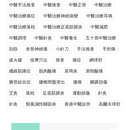
中醫手法推拿
中醫推拿
中醫正骨
中醫治療
中醫治療痛症
中醫治療神經病變
中醫治療耳鳴
中醫治療落枕
中醫治療足底筋膜炎
中醫減肥
中醫調理
中醫針灸
中醫養生
五十肩中醫治療
刮痧
坐骨神經痛
小針刀
手法推拿
手肘痛
拔火罐
按摩穴位
推拿
痛症
網球肘
纖維肌痛症
肌肉酸痛
肩周炎
肩頸酸痛
腕管綜合症
腰椎間盤突出
腰痛
腳踝扭傷
艾灸
落枕
足底筋膜炎
運動損傷
針灸
針灸
類風濕性關節炎
香港中醫診所
高爾夫球肘