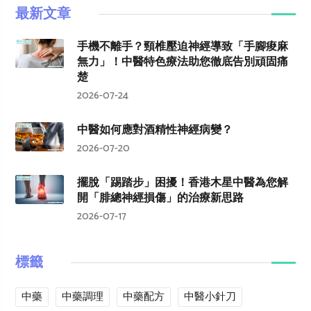
最新文章
手機不離手？頸椎壓迫神經導致「手腳痠麻
無力」！中醫特色療法助您徹底告別頑固痛
楚
2026-07-24
中醫如何應對酒精性神經病變？
2026-07-20
擺脫「踢踏步」困擾！香港木星中醫為您解
開「腓總神經損傷」的治療新思路
2026-07-17
標籤
中藥
中藥調理
中藥配方
中醫小針刀