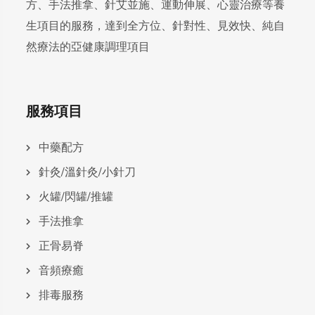
方、手法推拿、針艾並施、運動伸展、心靈治療等養
生項目的服務，達到全方位、針對性、見效快、純自
然療法的亞健康調理項目
服務項目
中藥配方
針灸/溫針灸/小針刀
火罐/閃罐/推罐
手法推拿
正骨易脊
⾳頻療癒
排毒服務