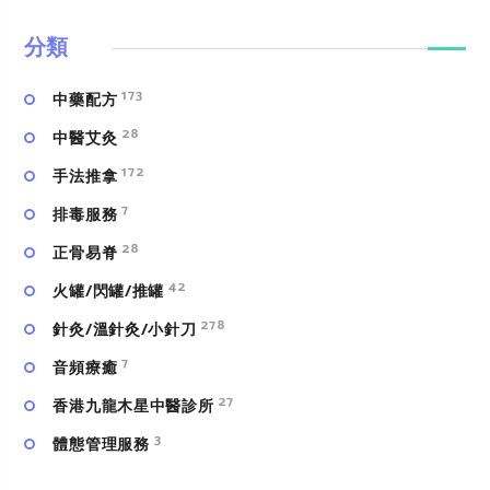
分類
173
中藥配方
28
中醫艾灸
172
手法推拿
7
排毒服務
28
正骨易脊
42
火罐/閃罐/推罐
278
針灸/溫針灸/小針刀
7
⾳頻療癒
27
香港九龍木星中醫診所
3
體態管理服務