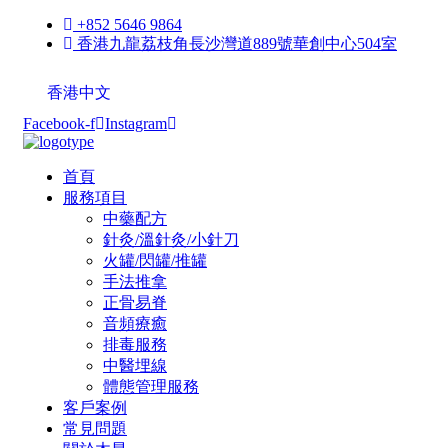
+852 5646 9864
香港九龍荔枝角長沙灣道889號華創中心504室
香港中文
Facebook-f
Instagram
首頁
服務項目
中藥配方
針灸/溫針灸/小針刀
火罐/閃罐/推罐
手法推拿
正骨易脊
⾳頻療癒
排毒服務
中醫埋線
體態管理服務
客戶案例
常見問題