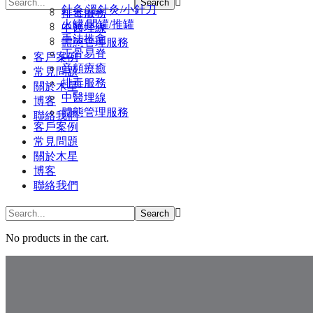
針灸/溫針灸/小針刀
排毒服務
火罐/閃罐/推罐
中醫埋線
手法推拿
體態管理服務
正骨易脊
客戶案例
⾳頻療癒
常見問題
排毒服務
關於木星
中醫埋線
博客
體態管理服務
聯絡我們
客戶案例
常見問題
關於木星
博客
聯絡我們
No products in the cart.