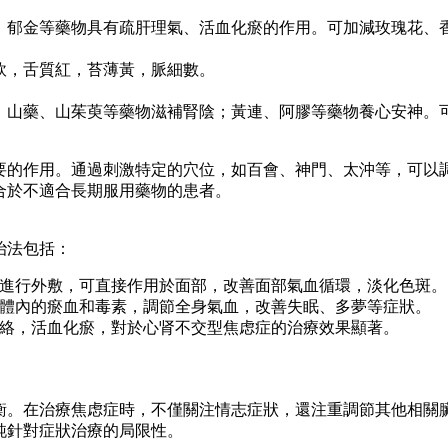
、郁金等藥物具有疏肝理氣、活血化瘀的作用。可加減玫瑰花、
軟，舌質紅，苔薄黃，脈細數。
、山藥、山茱萸等藥物滋補腎陰；黃連、阿膠等藥物養心安神。
要的作用。通過刺激特定的穴位，如百會、神門、太沖等，可以
合於不適合長期服用藥物的患者。
治法包括：
進行外敷，可直接作用於面部，改善面部氣血循環，淡化色斑。
體內的瘀血和毒素，調節全身氣血，改善失眠、多夢等症狀。
絡，活血化瘀，對於心肾不交型焦虑症的治療效果顯著。
衡。在治療焦虑症時，不僅關注情志症狀，還注重調節其他相關
純針對症狀治療的局限性。