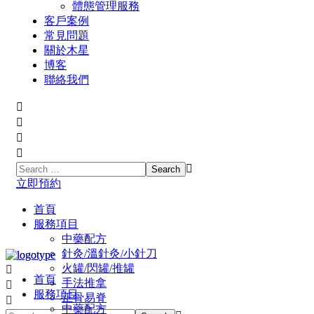
體態管理服務
客戶案例
常見問題
關於木星
博客
聯絡我們
立即預約
首頁
服務項目
中藥配方
針灸/溫針灸/小針刀
火罐/閃罐/推罐
首頁
手法推拿
服務項目
正骨易脊
中藥配方
⾳頻療癒