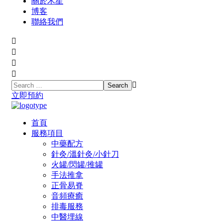
關於木星
博客
聯絡我們
立即預約
首頁
服務項目
中藥配方
針灸/溫針灸/小針刀
火罐/閃罐/推罐
手法推拿
正骨易脊
⾳頻療癒
排毒服務
中醫埋線