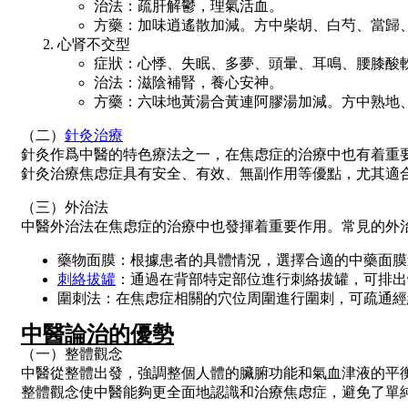
治法：疏肝解鬱，理氣活血。
方藥：加味逍遙散加減。方中柴胡、白芍、當歸
心肾不交型
症狀：心悸、失眠、多夢、頭暈、耳鳴、腰膝酸
治法：滋陰補腎，養心安神。
方藥：六味地黃湯合黃連阿膠湯加減。方中熟地
（二）
針灸治療
針灸作爲中醫的特色療法之一，在焦虑症的治療中也有着重
針灸治療焦虑症具有安全、有效、無副作用等優點，尤其適
（三）外治法
中醫外治法在焦虑症的治療中也發揮着重要作用。常見的外
藥物面膜：根據患者的具體情況，選擇合適的中藥面膜
刺絡拔罐
：通過在背部特定部位進行刺絡拔罐，可排出
圍刺法：在焦虑症相關的穴位周圍進行圍刺，可疏通經
中醫論治的優勢
（一）整體觀念
中醫從整體出發，強調整個人體的臟腑功能和氣血津液的平
整體觀念使中醫能夠更全面地認識和治療焦虑症，避免了單