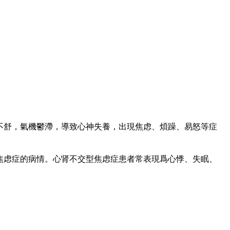
不舒，氣機鬱滯，導致心神失養，出現焦虑、煩躁、易怒等症
焦虑症的病情。心肾不交型焦虑症患者常表現爲心悸、失眠、