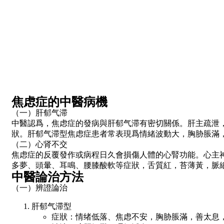
焦虑症的中醫病機
（一）肝郁气滞
中醫認爲，焦虑症的發病與肝郁气滞有密切關係。肝主疏泄
狀。肝郁气滞型焦虑症患者常表現爲情緒波動大，胸胁脹滿
（二）心肾不交
焦虑症的反覆發作或病程日久會損傷人體的心腎功能。心主
多夢、頭暈、耳鳴、腰膝酸軟等症狀，舌質紅，苔薄黃，脈
中醫論治方法
（一）辨證論治
肝郁气滞型
症狀：情绪低落、焦虑不安，胸胁脹滿，善太息