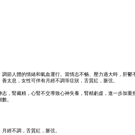
，調節人體的情緒和氣血運行。當情志不畅、壓力過大時，肝鬱
，善太息，女性可伴有月經不調等症狀，舌質紅，脈弦。
神志，腎藏精，心腎不交導致心神失養，腎精虧虛，進一步加重
細數。
，月經不調，舌質紅，脈弦。