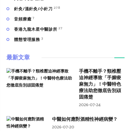
278
針灸/溫針灸/小針刀
7
⾳頻療癒
27
香港九龍木星中醫診所
3
體態管理服務
最新文章
手機不離手？頸椎壓
迫神經導致「手腳痠
麻無力」！中醫特色
療法助您徹底告別頑
固痛楚
2026-07-24
中醫如何應對酒精性神經病變？
2026-07-20