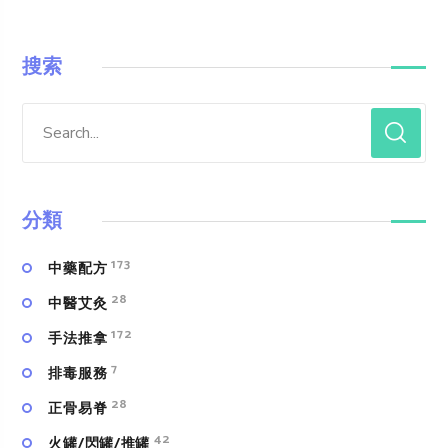
搜索
分類
173
中藥配方
28
中醫艾灸
172
手法推拿
7
排毒服務
28
正骨易脊
42
火罐/閃罐/推罐