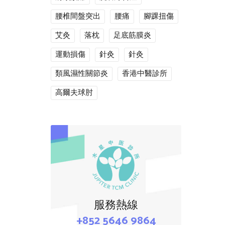
腰椎間盤突出
腰痛
腳踝扭傷
艾灸
落枕
足底筋膜炎
運動損傷
針灸
針灸
類風濕性關節炎
香港中醫診所
高爾夫球肘
服務熱線
+852 5646 9864