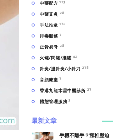
173
中藥配方
28
中醫艾灸
172
手法推拿
7
排毒服務
28
正骨易脊
42
火罐/閃罐/推罐
278
針灸/溫針灸/小針刀
7
⾳頻療癒
27
香港九龍木星中醫診所
3
體態管理服務
最新文章
手機不離手？頸椎壓迫