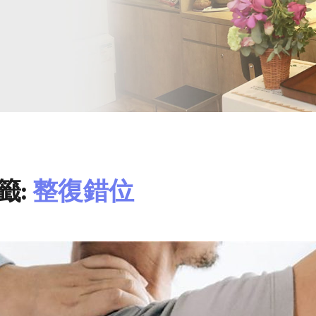
籤:
整復錯位