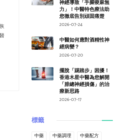
神經導致「手腳痠麻無
力」！中醫特色療法助
您徹底告別頑固痛楚
2026-07-24
恢
醫
中醫如何應對酒精性神
經病變？
2026-07-20
擺脫「踢踏步」困擾！
香港木星中醫為您解開
「腓總神經損傷」的治
療新思路
2026-07-17
標籤
中藥
中藥調理
中藥配方