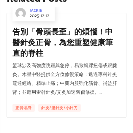
JACKIE
2025-12-12
告別「骨頭長歪」的煩惱！中
醫針灸正骨，為您重塑健康筆
直的脊柱
籃球涉及高強度跳躍與急停，易致腳踝扭傷或跟腱
炎。木星中醫提供全方位修復策略：透過專科針灸
疏通經絡、精準止痛；中藥內服強化筋骨、補益肝
腎；並應用雷射針灸/艾灸加速舊傷修復。...
正骨易脊
針灸/溫針灸/小針刀