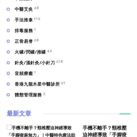
28
中醫艾灸
172
手法推拿
7
排毒服務
28
正骨易脊
42
火罐/閃罐/推罐
278
針灸/溫針灸/小針刀
7
⾳頻療癒
27
香港九龍木星中醫診所
3
體態管理服務
最新文章
手機不離手？頸椎壓
迫神經導致「手腳痠