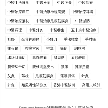
中醫手法推拿
中醫推拿
中醫正骨
中醫治療
中醫治療痛症
中醫治療神經病變
中醫治療耳鳴
中醫治療落枕
中醫治療足底筋膜炎
中醫減肥
中醫調理
中醫針灸
中醫養生
五十肩中醫治療
刮痧
坐骨神經痛
小針刀
手法推拿
手肘痛
拔火罐
按摩穴位
推拿
痛症
網球肘
纖維肌痛症
肌肉酸痛
肩周炎
肩頸酸痛
腕管綜合症
腰椎間盤突出
腰痛
腳踝扭傷
艾灸
落枕
足底筋膜炎
運動損傷
針灸
針灸
類風濕性關節炎
香港中醫診所
高爾夫球肘