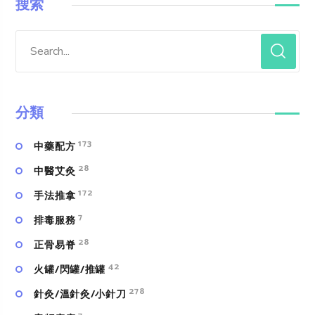
搜索
分類
173
中藥配方
28
中醫艾灸
172
手法推拿
7
排毒服務
28
正骨易脊
42
火罐/閃罐/推罐
278
針灸/溫針灸/小針刀