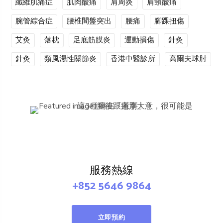
纖維肌痛症
肌肉酸痛
肩周炎
肩頸酸痛
腕管綜合症
腰椎間盤突出
腰痛
腳踝扭傷
艾灸
落枕
足底筋膜炎
運動損傷
針灸
針灸
類風濕性關節炎
香港中醫診所
高爾夫球肘
服務熱線
+852 5646 9864
立即預約