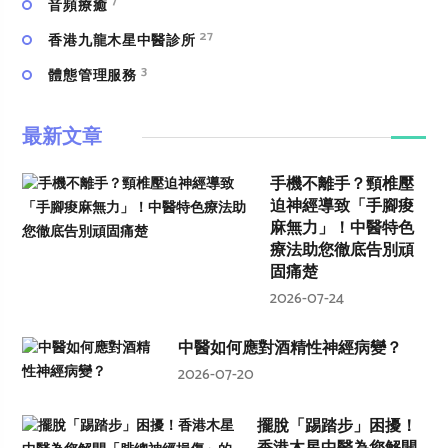
7
⾳頻療癒
27
香港九龍木星中醫診所
3
體態管理服務
最新文章
手機不離手？頸椎壓
迫神經導致「手腳痠
麻無力」！中醫特色
療法助您徹底告別頑
固痛楚
2026-07-24
中醫如何應對酒精性神經病變？
2026-07-20
擺脫「踢踏步」困擾！