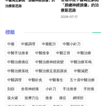
香港木星中醫為您解開
「腓總神經損傷」的治
療新思路
2026-07-17
標籤
中藥
中藥調理
中藥配方
中醫小針刀
中醫手法推拿
中醫推拿
中醫正骨
中醫治療
中醫治療痛症
中醫治療神經病變
中醫治療耳鳴
中醫治療落枕
中醫治療足底筋膜炎
中醫減肥
中醫調理
中醫針灸
中醫養生
五十肩中醫治療
刮痧
坐骨神經痛
小針刀
手法推拿
手肘痛
拔火罐
按摩穴位
推拿
痛症
網球肘