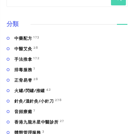
分類
173
中藥配方
28
中醫艾灸
172
手法推拿
7
排毒服務
28
正骨易脊
42
火罐/閃罐/推罐
278
針灸/溫針灸/小針刀
7
⾳頻療癒
27
香港九龍木星中醫診所
3
體態管理服務