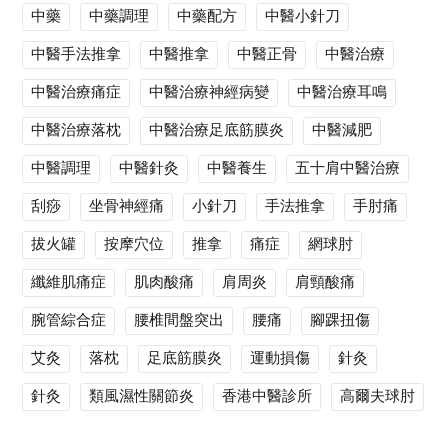
中藥
中藥調理
中藥配方
中醫小針刀
中醫手法推拿
中醫推拿
中醫正骨
中醫治療
中醫治療痛症
中醫治療神經病變
中醫治療耳鳴
中醫治療落枕
中醫治療足底筋膜炎
中醫減肥
中醫調理
中醫針灸
中醫養生
五十肩中醫治療
刮痧
坐骨神經痛
小針刀
手法推拿
手肘痛
拔火罐
按摩穴位
推拿
痛症
網球肘
纖維肌痛症
肌肉酸痛
肩周炎
肩頸酸痛
腕管綜合症
腰椎間盤突出
腰痛
腳踝扭傷
艾灸
落枕
足底筋膜炎
運動損傷
針灸
針灸
類風濕性關節炎
香港中醫診所
高爾夫球肘