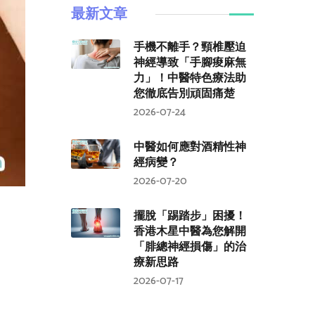
最新文章
手機不離手？頸椎壓迫
神經導致「手腳痠麻無
力」！中醫特色療法助
您徹底告別頑固痛楚
2026-07-24
中醫如何應對酒精性神
經病變？
2026-07-20
擺脫「踢踏步」困擾！
香港木星中醫為您解開
「腓總神經損傷」的治
療新思路
2026-07-17