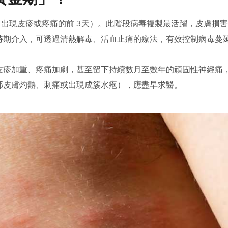
即出現皮疹或疼痛的前 3天）。此階段病毒複製最活躍，皮膚損
時期介入，可透過清熱解毒、活血止痛的療法，有效控制病毒蔓
皮疹加重、疼痛加劇，甚至留下持續數月至數年的頑固性神經痛
部皮膚灼熱、刺痛或出現成簇水疱），應盡早求醫。