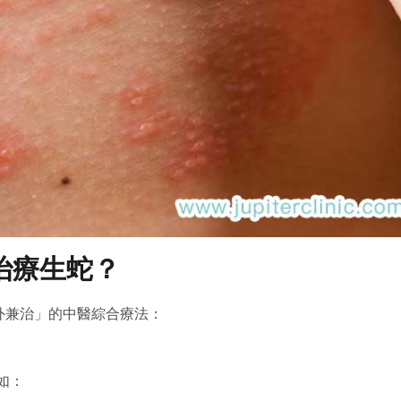
治療生蛇？
外兼治」的中醫綜合療法：
如：