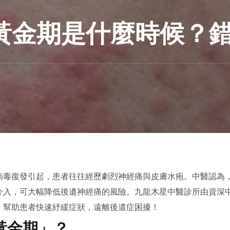
黃金期是什麼時候？
病毒復發引起，患者往往經歷劇烈神經痛與皮膚水疱。中醫認為
介入，可大幅降低後遺神經痛的風險。九龍木星中醫診所由資深
，幫助患者快速紓緩症狀，遠離後遺症困擾！
黃金期」？