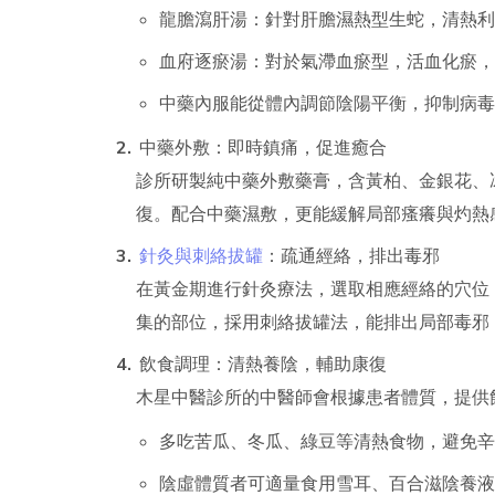
龍膽瀉肝湯：針對肝膽濕熱型生蛇，清熱利
血府逐瘀湯：對於氣滯血瘀型，活血化瘀，
中藥內服能從體內調節陰陽平衡，抑制病毒
中藥外敷：即時鎮痛，促進癒合
診所研製純中藥外敷藥膏，含黃柏、金銀花、
復。配合中藥濕敷，更能緩解局部瘙癢與灼熱
針灸與刺絡拔罐
：疏通經絡，排出毒邪
在黃金期進行針灸療法，選取相應經絡的穴位
集的部位，採用刺絡拔罐法，能排出局部毒邪
飲食調理：清熱養陰，輔助康復
木星中醫診所的中醫師會根據患者體質，提供
多吃苦瓜、冬瓜、綠豆等清熱食物，避免辛
陰虛體質者可適量食用雪耳、百合滋陰養液