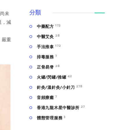
分類
害尚未
延，減
173
中藥配方
28
中醫艾灸
，嚴重
172
手法推拿
7
排毒服務
28
正骨易脊
42
火罐/閃罐/推罐
278
針灸/溫針灸/小針刀
7
⾳頻療癒
27
香港九龍木星中醫診所
3
體態管理服務