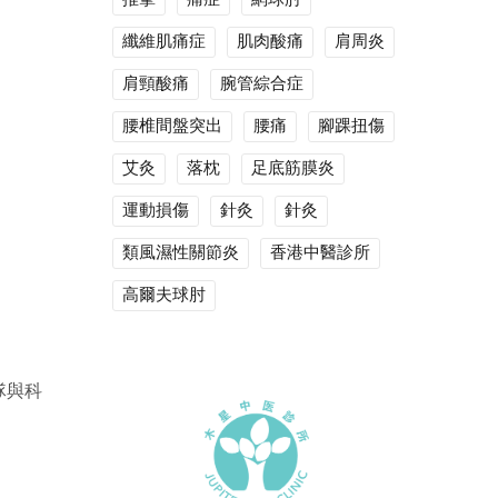
纖維肌痛症
肌肉酸痛
肩周炎
肩頸酸痛
腕管綜合症
腰椎間盤突出
腰痛
腳踝扭傷
艾灸
落枕
足底筋膜炎
運動損傷
針灸
針灸
類風濕性關節炎
香港中醫診所
高爾夫球肘
隊與科