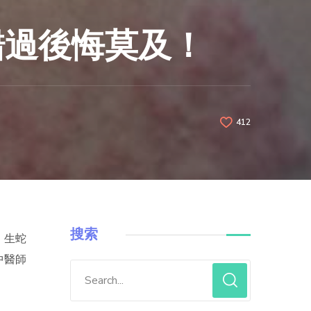
錯過後悔莫及！
412
搜索
，生蛇
中醫師