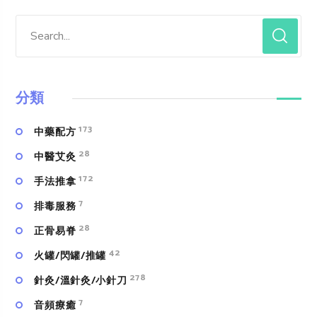
分類
173
中藥配方
28
中醫艾灸
172
手法推拿
7
排毒服務
28
正骨易脊
42
火罐/閃罐/推罐
278
針灸/溫針灸/小針刀
7
⾳頻療癒