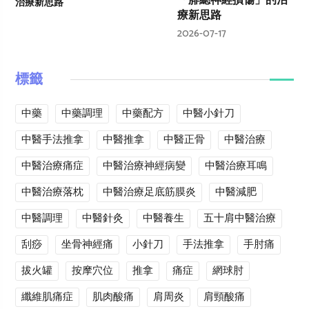
「腓總神經損傷」的治
療新思路
2026-07-17
標籤
中藥
中藥調理
中藥配方
中醫小針刀
中醫手法推拿
中醫推拿
中醫正骨
中醫治療
中醫治療痛症
中醫治療神經病變
中醫治療耳鳴
中醫治療落枕
中醫治療足底筋膜炎
中醫減肥
中醫調理
中醫針灸
中醫養生
五十肩中醫治療
刮痧
坐骨神經痛
小針刀
手法推拿
手肘痛
拔火罐
按摩穴位
推拿
痛症
網球肘
纖維肌痛症
肌肉酸痛
肩周炎
肩頸酸痛