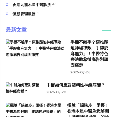
27
香港九龍木星中醫診所
3
體態管理服務
最新文章
手機不離手？頸椎壓
迫神經導致「手腳痠
麻無力」！中醫特色
療法助您徹底告別頑
固痛楚
2026-07-24
中醫如何應對酒精性神經病變？
2026-07-20
擺脫「踢踏步」困擾！
香港木星中醫為您解開