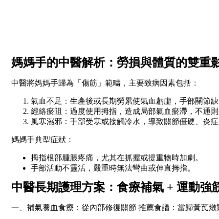
媽媽手的中醫解析：勞損與體質的雙重
中醫將媽媽手歸為「傷筋」範疇，主要致病因素包括：
氣血不足：生產後或長期勞累使氣血虧虛，手部關節缺
經絡瘀阻：過度使用拇指，造成局部氣血瘀滯，不通則
風寒濕邪：手部受寒或接觸冷水，導致關節僵硬、炎症
媽媽手典型症狀：
拇指根部腫脹疼痛，尤其在抓握或提重物時加劇。
手部活動不靈活，嚴重時無法彎曲或伸直拇指。
中醫長期護理方案：食療補氣 + 運動強
一、補氣養血食療：從內部修復關節 推薦食譜：當歸黃芪燉