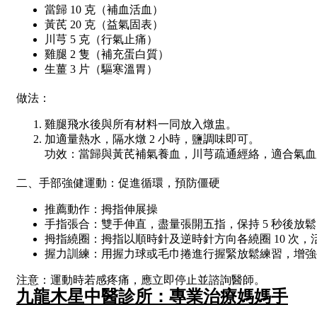
當歸 10 克（補血活血）
黃芪 20 克（益氣固表）
川芎 5 克（行氣止痛）
雞腿 2 隻（補充蛋白質）
生薑 3 片（驅寒溫胃）
做法：
雞腿飛水後與所有材料一同放入燉盅。
加適量熱水，隔水燉 2 小時，鹽調味即可。
功效：當歸與黃芪補氣養血，川芎疏通經絡，適合氣血
二、手部強健運動：促進循環，預防僵硬
推薦動作：拇指伸展操
手指張合：雙手伸直，盡量張開五指，保持 5 秒後放鬆，
拇指繞圈：拇指以順時針及逆時針方向各繞圈 10 次，
握力訓練：用握力球或毛巾捲進行握緊放鬆練習，增強
注意：運動時若感疼痛，應立即停止並諮詢醫師。
九龍木星中醫診所：專業治療媽媽手