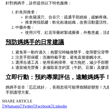
針對媽媽手，診所提供以下特色服務：
針灸與推拿：
針灸陽溪穴、合谷穴：疏通手部經絡，緩解疼痛
推拿拇指肌腱：軟化粘連組織，改善活動靈活性
中藥外敷：
使用川芎、紅花等藥材製成藥膏，外敷患處，活
預防媽媽手的日常建議
避免單一動作過久：抱嬰兒時輪換雙手，使用嬰兒背帶
注意手部保暖：洗滌時戴手套，避免直接接觸冷水。
選擇合適工具：使用長柄掃帚、省力拖把，減少手部壓
適當補充營養：多攝取富含鈣質（牛奶、豆腐）及膠原
立即行動：預約專業評估，遠離媽媽手
媽媽手並非「忍忍就好」，長期忽視可能導致關節變形！九龍
手部護理方案。
SHARE ARTICLE
Whatsapp
Twitter
Facebook
Linkedin