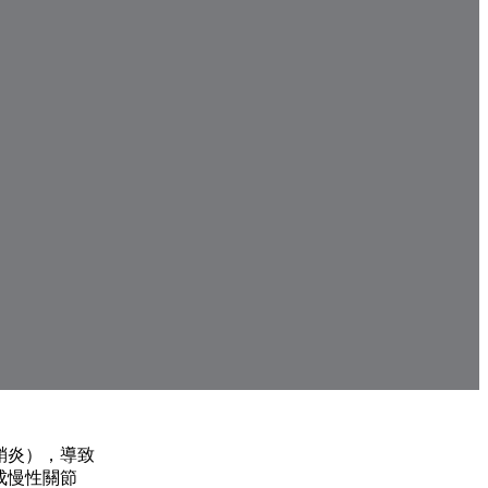
！
鞘炎），導致
成慢性關節