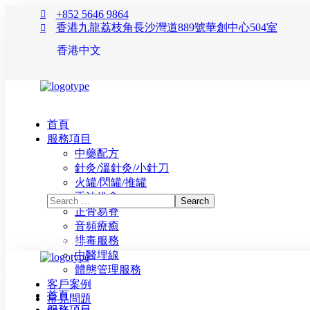
+852 5646 9864
香港九龍荔枝角長沙灣道889號華創中心504室
香港中文
首頁
服務項目
中藥配方
針灸/溫針灸/小針刀
火罐/閃罐/推罐
手法推拿
正骨易脊
⾳頻療癒
排毒服務
立即預約
中醫埋線
體態管理服務
客戶案例
首頁
常見問題
服務項目