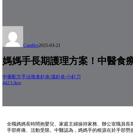
Candice
2025-03-21
媽媽手長期護理方案！中醫食療
中藥配方
手法推拿
針灸/溫針灸/小針刀
442
Likes
全職媽媽長時間抱嬰兒、家庭主婦操持家務、辦公室職員長
手部疼痛、活動受限。中醫認為，媽媽手的根源在於手部勞