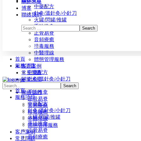
關於木星
中藥配方
博客
針灸/溫針灸/小針刀
聯絡我們
火罐/閃罐/推罐
手法推拿
正骨易脊
⾳頻療癒
排毒服務
立即預約
中醫埋線
首頁
體態管理服務
服務項目
客戶案例
中藥配方
常見問題
針灸/溫針灸/小針刀
關於木星
火罐/閃罐/推罐
博客
首頁
手法推拿
聯絡我們
服務項目
正骨易脊
中藥配方
⾳頻療癒
針灸/溫針灸/小針刀
排毒服務
火罐/閃罐/推罐
中醫埋線
手法推拿
體態管理服務
正骨易脊
客戶案例
⾳頻療癒
常見問題