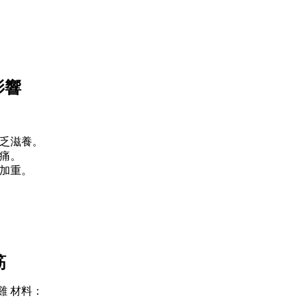
影響
乏滋養。
痛。
加重。
筋
雞 材料：