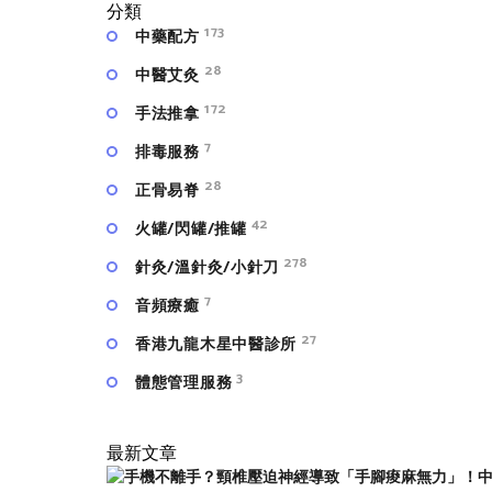
分類
173
中藥配方
28
中醫艾灸
172
手法推拿
7
排毒服務
28
正骨易脊
42
火罐/閃罐/推罐
278
針灸/溫針灸/小針刀
7
⾳頻療癒
27
香港九龍木星中醫診所
3
體態管理服務
最新文章