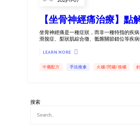
2023-11-07
【坐骨神經痛治療】點
坐骨神經痛是一種症狀，而非一種特指的疾病
滑脫症、梨狀肌綜合徵、骶髂關節錯位等疾病
LEARN MORE
中藥配方
手法推拿
火罐/閃罐/推罐
搜索