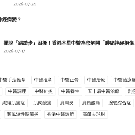
2026-07-24
神經病變？
擺脫「踢踏步」困擾！香港木星中醫為您解開「腓總神經損傷
2026-07-17
中醫手法推拿
中醫推拿
中醫正骨
中醫治療
中醫治療
中醫調理
中醫針灸
中醫養生
五十肩中醫治療
刮
纖維肌痛症
肌肉酸痛
肩周炎
肩頸酸痛
腕管綜合症
類風濕性關節炎
香港中醫診所
高爾夫球肘