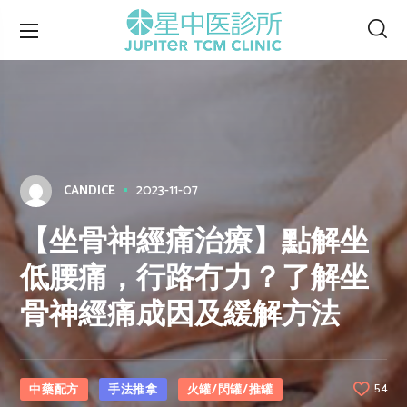
2023-11-07
CANDICE
【坐骨神經痛治療】點解坐
低腰痛，行路冇力？了解坐
骨神經痛成因及緩解方法
中藥配方
手法推拿
火罐/閃罐/推罐
54