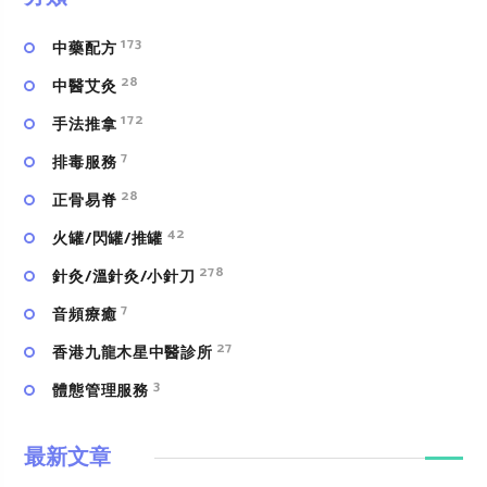
173
中藥配方
28
中醫艾灸
172
手法推拿
7
排毒服務
28
正骨易脊
42
火罐/閃罐/推罐
278
針灸/溫針灸/小針刀
7
⾳頻療癒
27
香港九龍木星中醫診所
3
體態管理服務
最新文章