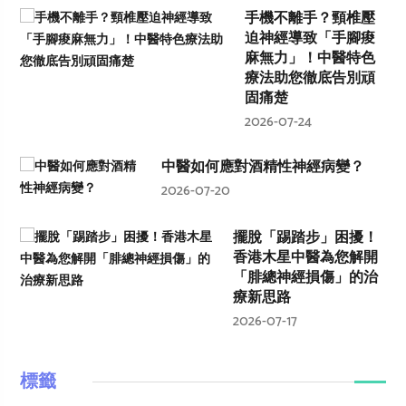
手機不離手？頸椎壓
迫神經導致「手腳痠
麻無力」！中醫特色
療法助您徹底告別頑
固痛楚
2026-07-24
中醫如何應對酒精性神經病變？
2026-07-20
擺脫「踢踏步」困擾！
香港木星中醫為您解開
「腓總神經損傷」的治
療新思路
2026-07-17
標籤