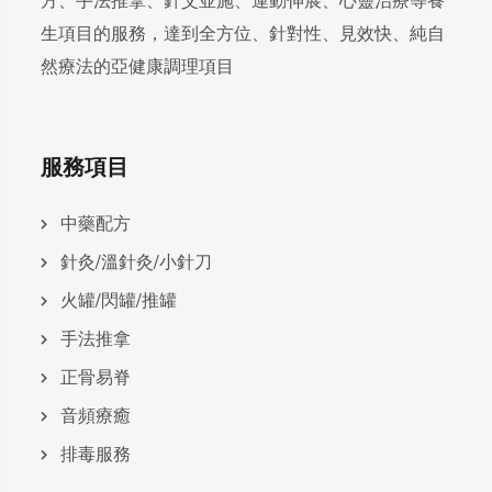
方、手法推拿、針艾並施、運動伸展、心靈治療等養
生項目的服務，達到全方位、針對性、見效快、純自
然療法的亞健康調理項目
服務項目
中藥配方
針灸/溫針灸/小針刀
火罐/閃罐/推罐
手法推拿
正骨易脊
⾳頻療癒
排毒服務