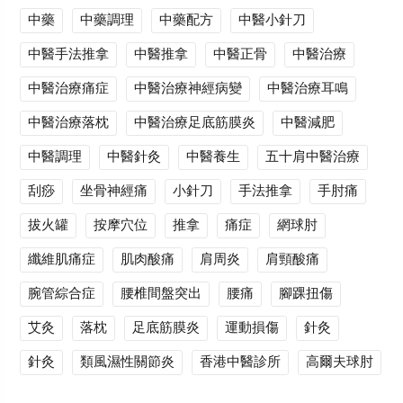
中藥
中藥調理
中藥配方
中醫小針刀
中醫手法推拿
中醫推拿
中醫正骨
中醫治療
中醫治療痛症
中醫治療神經病變
中醫治療耳鳴
中醫治療落枕
中醫治療足底筋膜炎
中醫減肥
中醫調理
中醫針灸
中醫養生
五十肩中醫治療
刮痧
坐骨神經痛
小針刀
手法推拿
手肘痛
拔火罐
按摩穴位
推拿
痛症
網球肘
纖維肌痛症
肌肉酸痛
肩周炎
肩頸酸痛
腕管綜合症
腰椎間盤突出
腰痛
腳踝扭傷
艾灸
落枕
足底筋膜炎
運動損傷
針灸
針灸
類風濕性關節炎
香港中醫診所
高爾夫球肘