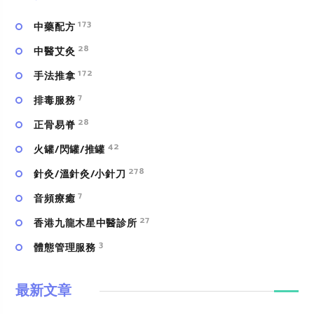
173
中藥配方
28
中醫艾灸
172
手法推拿
7
排毒服務
28
正骨易脊
42
火罐/閃罐/推罐
278
針灸/溫針灸/小針刀
7
⾳頻療癒
27
香港九龍木星中醫診所
3
體態管理服務
最新文章