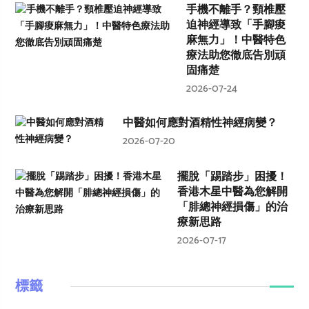
手機不離手？頸椎壓
迫神經導致「手腳痠
麻無力」！中醫特色
療法助您徹底告別頑
固痛楚
2026-07-24
中醫如何應對酒精性神經病變？
2026-07-20
擺脫「踢踏步」困擾！
香港木星中醫為您解開
「腓總神經損傷」的治
療新思路
2026-07-17
標籤