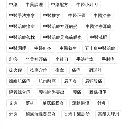
中藥
中藥調理
中藥配方
中醫小針刀
中醫手法推拿
中醫推拿
中醫正骨
中醫治療
中醫治療痛症
中醫治療神經病變
中醫治療耳鳴
中醫治療落枕
中醫治療足底筋膜炎
中醫減肥
中醫調理
中醫針灸
中醫養生
五十肩中醫治療
刮痧
坐骨神經痛
小針刀
手法推拿
手肘痛
拔火罐
按摩穴位
推拿
痛症
網球肘
纖維肌痛症
肌肉酸痛
肩周炎
肩頸酸痛
腕管綜合症
腰椎間盤突出
腰痛
腳踝扭傷
艾灸
落枕
足底筋膜炎
運動損傷
針灸
針灸
類風濕性關節炎
香港中醫診所
高爾夫球肘