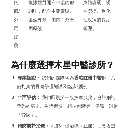
內
根據體質開立中藥內服
身體虛弱、慢
服/
調理，配合中藥膏貼、
性勞損、退化
外
藥酒外敷，由內而外鞏
性疾病的長期
用
固療效。
管理。
湯
藥
為什麼選擇木星中醫診所？
專業認證：
我們的團隊均為
香港註冊中醫師
，具
備扎實的骨傷學理知識及臨床經驗。
全面評估：
我們區別於一般按摩服務，會詳細詢
問您的病史、生活習慣，精準判斷是「傷筋」還是
「骨病」。
預防勝於治療：
我們不僅治標（止痛），更著重