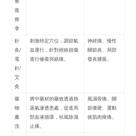
整
復
推
拿
針
刺激特定穴位，調節氣
神經痛、慢性
灸/
血運行，針對經絡損傷
關節炎、局部
電
進行修復與鎮痛。
發炎腫脹。
針/
艾
灸
藥
將中藥材的藥效透過熱
風濕骨痛、關
物
蒸氣滲透患處，促進局
節僵硬、運動
薰
部血液循環，袪風除濕
後肌肉痠痛。
洗
止痛。