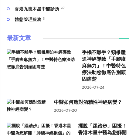
27
香港九龍木星中醫診所
3
體態管理服務
最新文章
手機不離手？頸椎壓
迫神經導致「手腳痠
麻無力」！中醫特色
療法助您徹底告別頑
固痛楚
2026-07-24
中醫如何應對酒精性神經病變？
2026-07-20
擺脫「踢踏步」困擾！
香港木星中醫為您解開