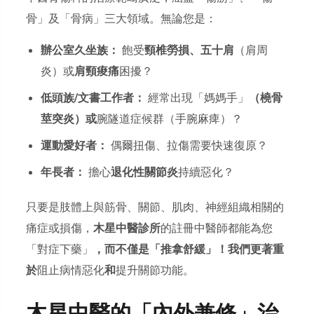
骨」及「骨病」三大領域。無論您是：
辦公室久坐族：
飽受
頸椎勞損、五十肩
（肩周
炎）或
肩頸痠痛
困擾？
低頭族/文書工作者：
經常出現「媽媽手」
（橈骨
莖突炎）或
腕隧道症候群（手腕麻痺）？
運動愛好者：
偶爾扭傷、拉傷需要快速復原？
年長者：
擔心
退化性關節炎
持續惡化？
只要是肢體上與筋骨、關節、肌肉、神經組織相關的
痛症或損傷，
木星中醫診所
的註冊中醫師都能為您
「對症下藥」
，而不僅是「推拿舒緩」！我們更著重
於
阻止病情惡化
和
提升關節功能。