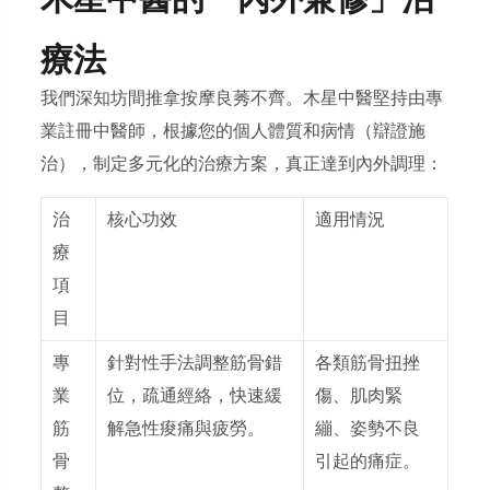
木星中醫的「內外兼修」治
療法
我們深知坊間推拿按摩良莠不齊。木星中醫堅持由
專
業註冊中醫師
，根據您的個人體質和病情（辯證施
治），制定多元化的治療方案，真正達到
內外調理
：
治
核心功效
適用情況
療
項
目
專
針對性手法調整筋骨錯
各類筋骨扭挫
業
位，疏通經絡，快速緩
傷、肌肉緊
筋
解急性痠痛與疲勞。
繃、姿勢不良
骨
引起的痛症。