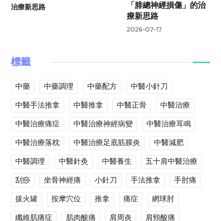
「腓總神經損傷」的治
療新思路
2026-07-17
標籤
中藥
中藥調理
中藥配方
中醫小針刀
中醫手法推拿
中醫推拿
中醫正骨
中醫治療
中醫治療痛症
中醫治療神經病變
中醫治療耳鳴
中醫治療落枕
中醫治療足底筋膜炎
中醫減肥
中醫調理
中醫針灸
中醫養生
五十肩中醫治療
刮痧
坐骨神經痛
小針刀
手法推拿
手肘痛
拔火罐
按摩穴位
推拿
痛症
網球肘
纖維肌痛症
肌肉酸痛
肩周炎
肩頸酸痛