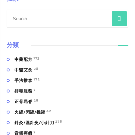
分類
173
中藥配方
28
中醫艾灸
172
手法推拿
7
排毒服務
28
正骨易脊
42
火罐/閃罐/推罐
278
針灸/溫針灸/小針刀
7
⾳頻療癒