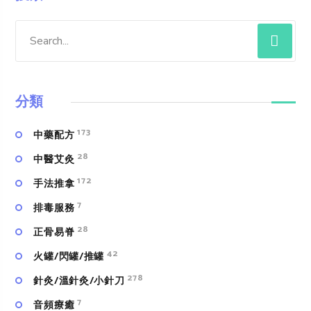
分類
173
中藥配方
28
中醫艾灸
172
手法推拿
7
排毒服務
28
正骨易脊
42
火罐/閃罐/推罐
278
針灸/溫針灸/小針刀
7
⾳頻療癒