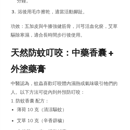
分鐘。
浴後用毛巾擦乾，適當活動腳趾。
功效：五加皮與牛膝強健筋骨，川芎活血化瘀，艾草
驅除寒濕，適合長時間步行後使用。
天然防蚊叮咬：中藥香囊 +
外塗藥膏
中醫認為，蚊蟲喜歡叮咬體內濕熱或氣味吸引牠們的
人。以下方法可從內到外預防叮咬：
1. 防蚊香囊 配方：
薄荷 10 克（清涼驅蚊）
艾草 10 克（辛香辟穢）