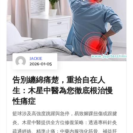
JACKIE
2026-01-05
告別纏綿痛楚，重拾自在人
生：木星中醫為您徹底根治慢
性痛症
籃球涉及高強度跳躍與急停，易致腳踝扭傷或跟腱
炎。木星中醫提供全方位修復策略：透過專科針灸
疏通經絡、精準止痛；中藥內服強化筋骨、補益肝