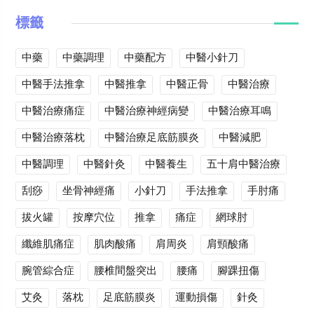
標籤
中藥
中藥調理
中藥配方
中醫小針刀
中醫手法推拿
中醫推拿
中醫正骨
中醫治療
中醫治療痛症
中醫治療神經病變
中醫治療耳鳴
中醫治療落枕
中醫治療足底筋膜炎
中醫減肥
中醫調理
中醫針灸
中醫養生
五十肩中醫治療
刮痧
坐骨神經痛
小針刀
手法推拿
手肘痛
拔火罐
按摩穴位
推拿
痛症
網球肘
纖維肌痛症
肌肉酸痛
肩周炎
肩頸酸痛
腕管綜合症
腰椎間盤突出
腰痛
腳踝扭傷
艾灸
落枕
足底筋膜炎
運動損傷
針灸