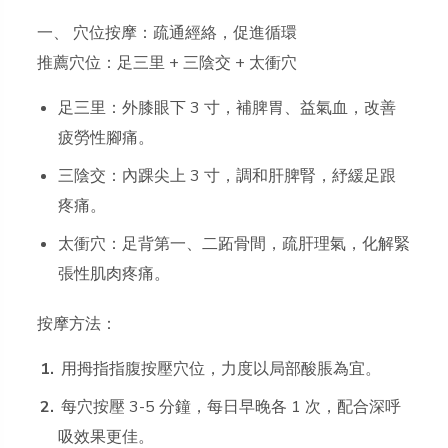
一、 穴位按摩：疏通經絡，促進循環
推薦穴位：足三里 + 三陰交 + 太衝穴
足三里：外膝眼下 3 寸，補脾胃、益氣血，改善
疲勞性腳痛。
三陰交：內踝尖上 3 寸，調和肝脾腎，紓緩足跟
疼痛。
太衝穴：足背第一、二跖骨間，疏肝理氣，化解緊
張性肌肉疼痛。
按摩方法：
用拇指指腹按壓穴位，力度以局部酸脹為宜。
每穴按壓 3-5 分鐘，每日早晚各 1 次，配合深呼
吸效果更佳。