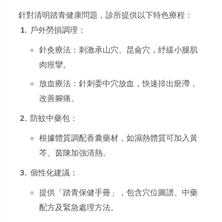
針對清明踏青健康問題，診所提供以下特色療程：
戶外勞損調理：
針灸療法：刺激承山穴、昆侖穴，紓緩小腿肌
肉痙攣。
放血療法：針刺委中穴放血，快速排出瘀滯，
改善腳痛。
防蚊中藥包：
根據體質調配香囊藥材，如濕熱體質可加入黃
芩、茵陳加強清熱。
個性化建議：
提供「踏青保健手冊」，包含穴位圖譜、中藥
配方及緊急處理方法。