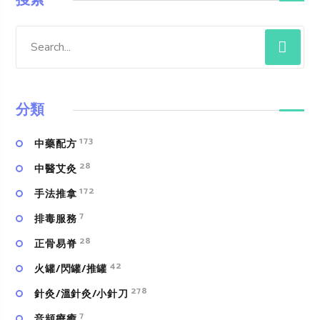
搜索
分類
173
中藥配方
28
中醫艾灸
172
手法推拿
7
排毒服務
28
正骨易脊
42
火罐/閃罐/推罐
278
針灸/溫針灸/小針刀
7
⾳頻療癒