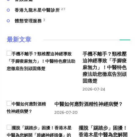
27
香港九龍木星中醫診所
3
體態管理服務
最新文章
手機不離手？頸椎壓
迫神經導致「手腳痠
麻無力」！中醫特色
療法助您徹底告別頑
固痛楚
2026-07-24
中醫如何應對酒精性神經病變？
2026-07-20
擺脫「踢踏步」困擾！
香港木星中醫為您解開