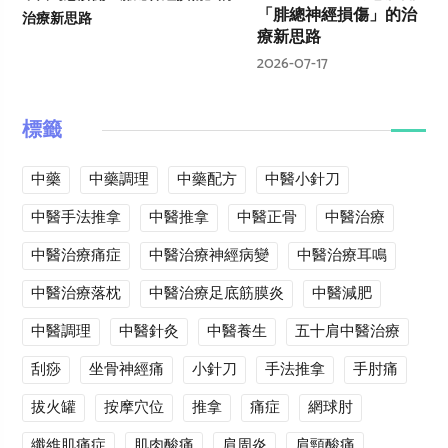
「腓總神經損傷」的治
療新思路
2026-07-17
標籤
中藥
中藥調理
中藥配方
中醫小針刀
中醫手法推拿
中醫推拿
中醫正骨
中醫治療
中醫治療痛症
中醫治療神經病變
中醫治療耳鳴
中醫治療落枕
中醫治療足底筋膜炎
中醫減肥
中醫調理
中醫針灸
中醫養生
五十肩中醫治療
刮痧
坐骨神經痛
小針刀
手法推拿
手肘痛
拔火罐
按摩穴位
推拿
痛症
網球肘
纖維肌痛症
肌肉酸痛
肩周炎
肩頸酸痛