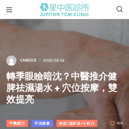
2025-03-24
CANDICE
轉季眼瞼暗沈？中醫推介健
脾祛濕湯水 + 穴位按摩，雙
效提亮
中藥配方
手法推拿
針灸/溫針灸/小針刀
434