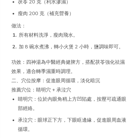
茯苓 20 克（利水滲濕）
瘦肉 200 克（補充營養）
做法：
所有材料洗淨，瘦肉飛水。
加 8 碗水煮沸，轉小火煲 2 小時，鹽調味即可。
功效：四神湯為中醫經典健脾方，搭配茯苓強化祛濕
效果，適合轉季濕重時調理。
二、穴位按摩：促進眼周循環，淡化暗沉
推薦穴位：睛明穴 + 承泣穴
睛明穴：位於內眼角稍上方凹陷處，按壓可疏通眼
部經絡。
承泣穴：眼球正下方，下眼眶邊緣，促進眼周血液
循環。