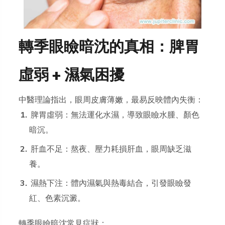
轉季眼瞼暗沈的真相：脾胃
虛弱 + 濕氣困擾
中醫理論指出，眼周皮膚薄嫩，最易反映體內失衡：
脾胃虛弱：無法運化水濕，導致眼瞼水腫、顏色
暗沉。
肝血不足：熬夜、壓力耗損肝血，眼周缺乏滋
養。
濕熱下注：體內濕氣與熱毒結合，引發眼瞼發
紅、色素沉澱。
轉季眼瞼暗沈常見症狀：