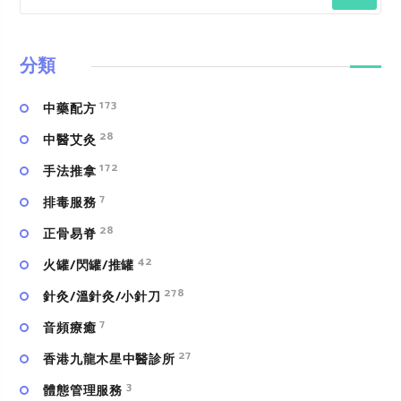
分類
173
中藥配方
28
中醫艾灸
172
手法推拿
7
排毒服務
28
正骨易脊
42
火罐/閃罐/推罐
278
針灸/溫針灸/小針刀
7
⾳頻療癒
27
香港九龍木星中醫診所
3
體態管理服務