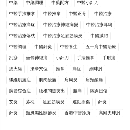
中藥
中藥調理
中藥配方
中醫小針刀
中醫手法推拿
中醫推拿
中醫正骨
中醫治療
中醫治療痛症
中醫治療神經病變
中醫治療耳鳴
中醫治療落枕
中醫治療足底筋膜炎
中醫減肥
中醫調理
中醫針灸
中醫養生
五十肩中醫治療
刮痧
坐骨神經痛
小針刀
手法推拿
手肘痛
拔火罐
按摩穴位
推拿
痛症
網球肘
纖維肌痛症
肌肉酸痛
肩周炎
肩頸酸痛
腕管綜合症
腰椎間盤突出
腰痛
腳踝扭傷
艾灸
落枕
足底筋膜炎
運動損傷
針灸
針灸
類風濕性關節炎
香港中醫診所
高爾夫球肘