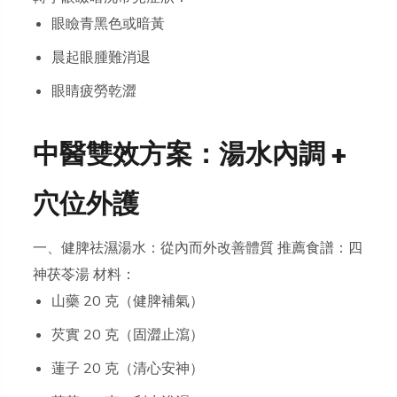
眼瞼青黑色或暗黃
晨起眼腫難消退
眼睛疲勞乾澀
中醫雙效方案：湯水內調 +
穴位外護
一、健脾祛濕湯水：從內而外改善體質 推薦食譜：四
神茯苓湯 材料：
山藥 20 克（健脾補氣）
芡實 20 克（固澀止瀉）
蓮子 20 克（清心安神）