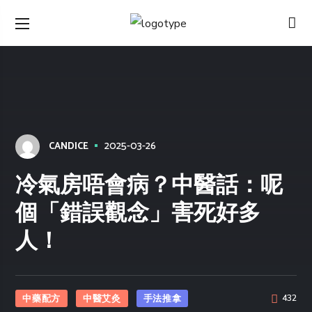
2025-03-26
CANDICE
冷氣房唔會病？中醫話：呢
個「錯誤觀念」害死好多
人！
中藥配方
中醫艾灸
手法推拿
432