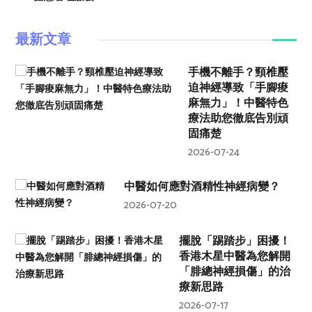
最新文章
手機不離手？頸椎壓
迫神經導致「手腳痠
麻無力」！中醫特色
療法助您徹底告別頑
固痛楚
2026-07-24
中醫如何應對酒精性神經病變？
2026-07-20
擺脫「踢踏步」困擾！
香港木星中醫為您解開
「腓總神經損傷」的治
療新思路
2026-07-17