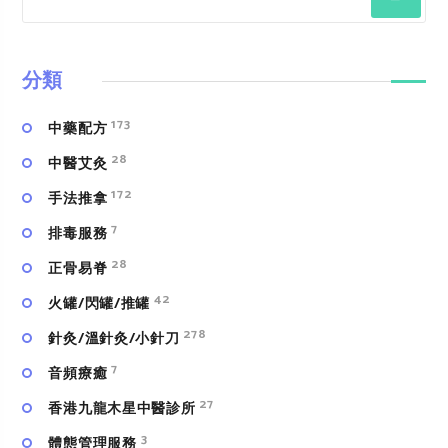
分類
173
中藥配方
28
中醫艾灸
172
手法推拿
7
排毒服務
28
正骨易脊
42
火罐/閃罐/推罐
278
針灸/溫針灸/小針刀
7
⾳頻療癒
27
香港九龍木星中醫診所
3
體態管理服務