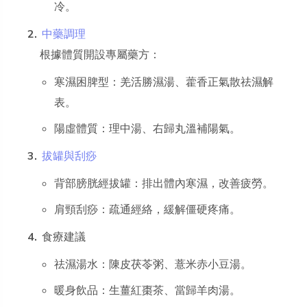
冷。
中藥調理
根據體質開設專屬藥方：
寒濕困脾型：羌活勝濕湯、藿香正氣散祛濕解
表。
陽虛體質：理中湯、右歸丸溫補陽氣。
拔罐與刮痧
背部膀胱經拔罐：排出體內寒濕，改善疲勞。
肩頸刮痧：疏通經絡，緩解僵硬疼痛。
食療建議
祛濕湯水：陳皮茯苓粥、薏米赤小豆湯。
暖身飲品：生薑紅棗茶、當歸羊肉湯。