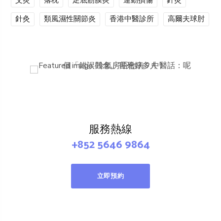
艾灸
落枕
足底筋膜炎
運動損傷
針灸
針灸
類風濕性關節炎
香港中醫診所
高爾夫球肘
服務熱線
+852 5646 9864
立即預約