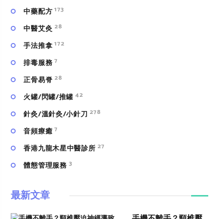
173
中藥配方
28
中醫艾灸
172
手法推拿
7
排毒服務
28
正骨易脊
42
火罐/閃罐/推罐
278
針灸/溫針灸/小針刀
7
⾳頻療癒
27
香港九龍木星中醫診所
3
體態管理服務
最新文章
手機不離手？頸椎壓