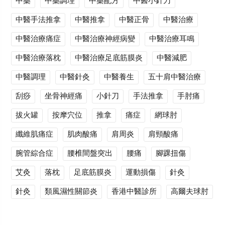
中藥
中藥調理
中藥配方
中醫小針刀
中醫手法推拿
中醫推拿
中醫正骨
中醫治療
中醫治療痛症
中醫治療神經病變
中醫治療耳鳴
中醫治療落枕
中醫治療足底筋膜炎
中醫減肥
中醫調理
中醫針灸
中醫養生
五十肩中醫治療
刮痧
坐骨神經痛
小針刀
手法推拿
手肘痛
拔火罐
按摩穴位
推拿
痛症
網球肘
纖維肌痛症
肌肉酸痛
肩周炎
肩頸酸痛
腕管綜合症
腰椎間盤突出
腰痛
腳踝扭傷
艾灸
落枕
足底筋膜炎
運動損傷
針灸
針灸
類風濕性關節炎
香港中醫診所
高爾夫球肘