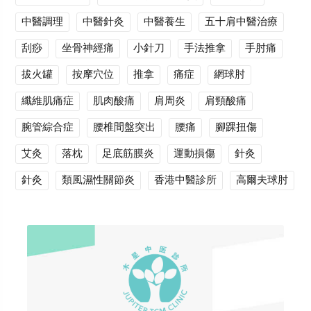
中醫調理
中醫針灸
中醫養生
五十肩中醫治療
刮痧
坐骨神經痛
小針刀
手法推拿
手肘痛
拔火罐
按摩穴位
推拿
痛症
網球肘
纖維肌痛症
肌肉酸痛
肩周炎
肩頸酸痛
腕管綜合症
腰椎間盤突出
腰痛
腳踝扭傷
艾灸
落枕
足底筋膜炎
運動損傷
針灸
針灸
類風濕性關節炎
香港中醫診所
高爾夫球肘