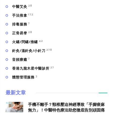
28
中醫艾灸
172
手法推拿
7
排毒服務
28
正骨易脊
42
火罐/閃罐/推罐
278
針灸/溫針灸/小針刀
7
⾳頻療癒
27
香港九龍木星中醫診所
3
體態管理服務
最新文章
手機不離手？頸椎壓迫神經導致「手腳痠麻
無力」！中醫特色療法助您徹底告別頑固痛