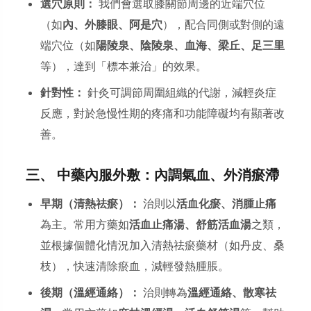
選穴原則：
我們會選取膝關節周邊的近端穴位
（如
內、外膝眼、阿是穴
），配合同側或對側的遠
端穴位（如
陽陵泉、陰陵泉、血海、梁丘、足三里
等），達到「標本兼治」的效果。
針對性：
針灸可調節周圍組織的代謝，減輕炎症
反應，對於急慢性期的疼痛和功能障礙均有顯著改
善。
三、 中藥內服外敷：內調氣血、外消瘀滯
早期（清熱祛瘀）：
治則以
活血化瘀、消腫止痛
為主。常用方藥如
活血止痛湯、舒筋活血湯
之類，
並根據個體化情況加入清熱祛瘀藥材（如丹皮、桑
枝），快速清除瘀血，減輕發熱腫脹。
後期（溫經通絡）：
治則轉為
溫經通絡、散寒祛