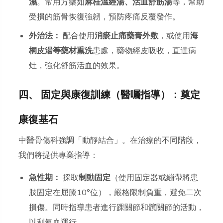
濕
。常用方藥如
麻桂溫經湯、活血舒筋湯
等，幫助
受損的筋骨恢復強韌，預防疼痛反覆發作。
外治法：
配合使用
消瘀止痛藥膏外敷
，或使用
海
桐皮湯等藥材熏洗
患處，藥物經皮吸收，直達病
灶，強化舒筋活血的效果。
四、 固定與康復訓練（醫囑指導）：奠定
康復基石
中醫骨傷科強調「動靜結合」。在治療的不同階段，
我們將提供專業指導：
急性期：
採取
制動固定
（使用固定器或繃帶將患
肢固定在屈膝10°位），嚴格限制負重，避免二次
損傷。同時指導患者進行踝關節和髖關節的活動，
以利氣血運行。