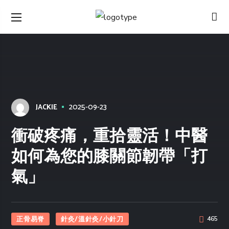
2025-09-23
JACKIE
衝破疼痛，重拾靈活！中醫
如何為您的膝關節韌帶「打
氣」
正骨易脊
針灸/溫針灸/小針刀
465