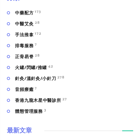
173
中藥配方
28
中醫艾灸
172
手法推拿
7
排毒服務
28
正骨易脊
42
火罐/閃罐/推罐
278
針灸/溫針灸/小針刀
7
⾳頻療癒
27
香港九龍木星中醫診所
3
體態管理服務
最新文章