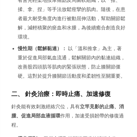
者會先輕柔地按摩痛點及周圍軟組織，以「推、
揉、拿、捏」等手法放鬆痙攣的肌肉。隨後，在患
者最大耐受角度內進行被動屈伸活動，幫助關節鬆
解，減輕積聚的瘀血和水腫，為後續癒合創造良好
環境。
慢性期（鬆解黏連）：
以「溫和推拿」為主，著
重於促進局部氣血流通，鬆解關節內的黏連組織，
改善股四頭肌等肌肉的緊張狀態，防止膝關節僵
硬。這對於提升膝關節活動度和柔韌性至關重要。
二、 針灸治療：即時止痛、加速修復
針灸能有效刺激經絡穴位，具有
立竿見影的止痛、消
腫、促進局部血液循環
作用，加速受損韌帶的修復過
程。