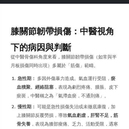
膝關節韌帶損傷：中醫視角
下的病因與判斷
從中醫骨傷科角度來看，膝關節韌帶損傷（如常與半
月板損傷同時出現）多屬於「筋傷」範疇。
急性期：
多因外傷暴力造成。氣血運行受阻，
瘀
血積聚、經絡阻塞
，表現為劇烈疼痛、腫脹、皮下
瘀斑，中醫稱之為「氣滯血瘀，不通則痛」。
慢性期：
可能是急性損傷失治或未徹底康復，加
上膝關節反覆勞損，導致
氣血虧虛，肝腎不足，筋
骨失養
，表現為膝部痠痛、乏力、活動受限，遇寒