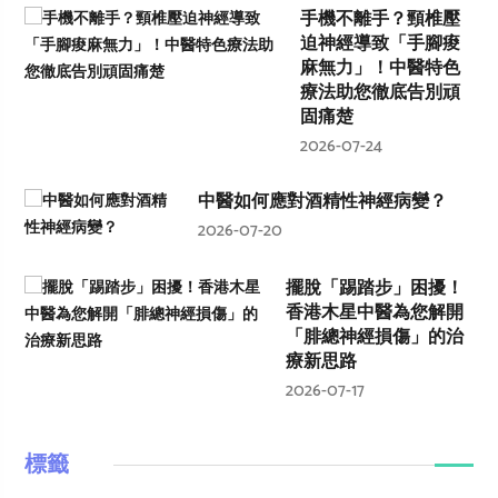
手機不離手？頸椎壓
迫神經導致「手腳痠
麻無力」！中醫特色
療法助您徹底告別頑
固痛楚
2026-07-24
中醫如何應對酒精性神經病變？
2026-07-20
擺脫「踢踏步」困擾！
香港木星中醫為您解開
「腓總神經損傷」的治
療新思路
2026-07-17
標籤