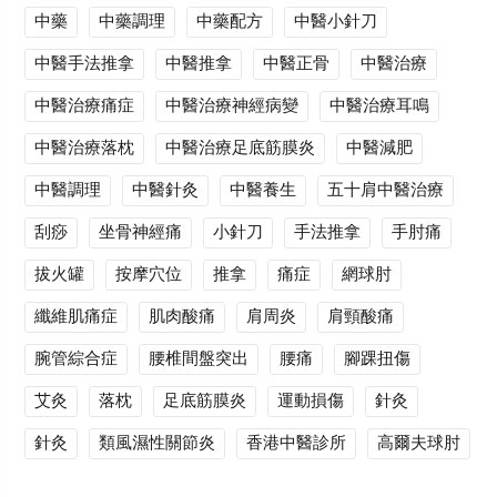
中藥
中藥調理
中藥配方
中醫小針刀
中醫手法推拿
中醫推拿
中醫正骨
中醫治療
中醫治療痛症
中醫治療神經病變
中醫治療耳鳴
中醫治療落枕
中醫治療足底筋膜炎
中醫減肥
中醫調理
中醫針灸
中醫養生
五十肩中醫治療
刮痧
坐骨神經痛
小針刀
手法推拿
手肘痛
拔火罐
按摩穴位
推拿
痛症
網球肘
纖維肌痛症
肌肉酸痛
肩周炎
肩頸酸痛
腕管綜合症
腰椎間盤突出
腰痛
腳踝扭傷
艾灸
落枕
足底筋膜炎
運動損傷
針灸
針灸
類風濕性關節炎
香港中醫診所
高爾夫球肘