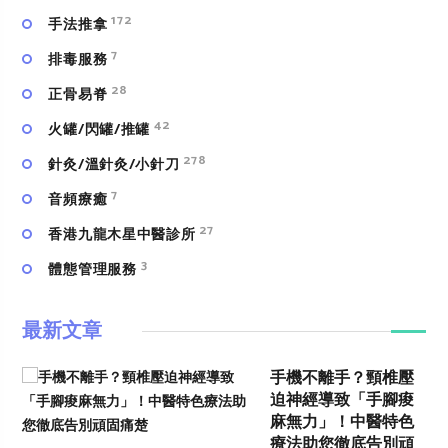
172
手法推拿
7
排毒服務
28
正骨易脊
42
火罐/閃罐/推罐
278
針灸/溫針灸/小針刀
7
⾳頻療癒
27
香港九龍木星中醫診所
3
體態管理服務
最新文章
手機不離手？頸椎壓
迫神經導致「手腳痠
麻無力」！中醫特色
療法助您徹底告別頑