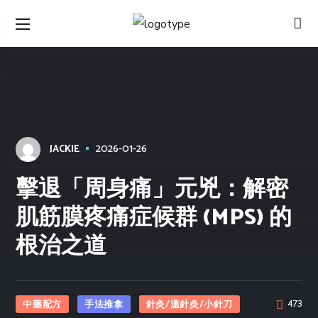
2026-01-26
JACKIE
擊退「周身痛」元兇：解密
肌筋膜疼痛症候群 (MPS) 的
根治之道
中藥配方
手法推拿
針灸/溫針灸/小針刀
473