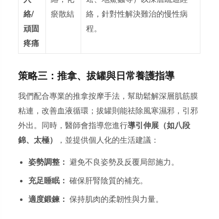
絡/
瘀散結
絡，針對性解決難治的慢性病
頑固
程。
疼痛
策略三：推拿、拔罐與日常養護指導
我們配合專業的推拿按摩手法，幫助鬆解深層肌筋膜
粘連，改善血液循環；拔罐則能祛除風寒濕邪，引邪
外出。同時，醫師會指導您進行
導引伸展（如八段
錦、太極）
，並提供個人化的生活建議：
姿勢調整：
避免不良姿勢及反覆局部施力。
充足睡眠：
確保肝腎陰質的補充。
適度鍛鍊：
保持肌肉的柔韌性與力量。