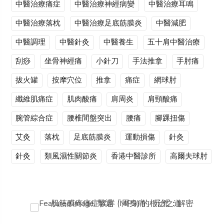
中醫治療痛症
中醫治療神經病變
中醫治療耳鳴
中醫治療落枕
中醫治療足底筋膜炎
中醫減肥
中醫調理
中醫針灸
中醫養生
五十肩中醫治療
刮痧
坐骨神經痛
小針刀
手法推拿
手肘痛
拔火罐
按摩穴位
推拿
痛症
網球肘
纖維肌痛症
肌肉酸痛
肩周炎
肩頸酸痛
腕管綜合症
腰椎間盤突出
腰痛
腳踝扭傷
艾灸
落枕
足底筋膜炎
運動損傷
針灸
針灸
類風濕性關節炎
香港中醫診所
高爾夫球肘