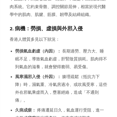
肉系統。它約束骨骼、調控關節屈伸，相當於現代醫
學中的肌肉、肌腱、筋膜、韌帶及結締組織。
2. 病機：勞損、虛損與外邪入侵
香港人體質多見以下狀況：
勞損氣血虧虛（內因）：
長期過勞、壓力大、睡
眠不足，導致氣血虧虛，肝腎陰質損耗。肌肉得不
到氣血的滋養，就會變得脆弱、易受傷。
風寒濕邪入侵（外因）：
腠理疏鬆（抵抗力下
降）時，濕氣重、冷氣房過冷、或吹風受寒，這些
外在邪氣乘虛而入，壅塞經絡，造成「不通則
痛」。
久病成瘀：
疼痛遷延日久，氣血運行受阻，進一