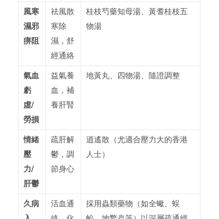
風寒
祛風散
桂枝芍藥知母湯、黃耆桂枝五
濕邪
寒除
物湯
痹阻
濕，舒
經通絡
氣血
益氣養
地黃丸、四物湯、隨證調整
虧
血，補
虛/
養肝腎
勞損
情緒
疏肝解
逍遙散（尤適合壓力大的香港
壓
鬱，調
人士）
力/
節身心
肝鬱
久病
活血通
採用蟲類藥物（如全蠍、蜈
入
絡，化
蚣、地鱉蟲等）以深層疏通經