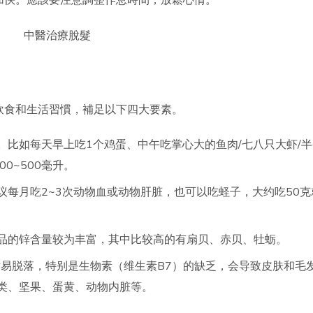
加快。應該要注意調整作息時間，放鬆心情。
飲食和生活習慣，補足以下四大要素。
。比如每天早上吃1个鸡蛋、中午吃掌心大的鱼肉/七八只大虾/半
0~500毫升。
每月吃2~3次动物血或动物肝脏，也可以吃蛏子，大约吃50克
品的锌含量较为丰富，其中比较高的有扇贝、赤贝、牡蛎。
枯易脱落，特别是生物素（维生素B7）的缺乏，会导致皮肤和毛
类、坚果、蛋黄、动物内脏等。