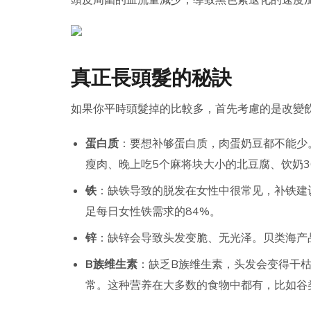
頭皮周圍的血流量減少，導致黑色素退化的速度
真正長頭髮的秘訣
如果你平時頭髮掉的比較多，首先考慮的是改變
蛋白质
：要想补够蛋白质，肉蛋奶豆都不能少
瘦肉、晚上吃5个麻将块大小的北豆腐、饮奶30
铁
：缺铁导致的脱发在女性中很常见，补铁建议
足每日女性铁需求的84%。
锌
：缺锌会导致头发变脆、无光泽。贝类海产
B族维生素
：缺乏B族维生素，头发会变得干
常。这种营养在大多数的食物中都有，比如谷