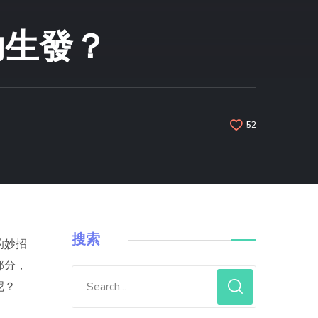
助生發？
52
搜索
的妙招
部分，
呢？