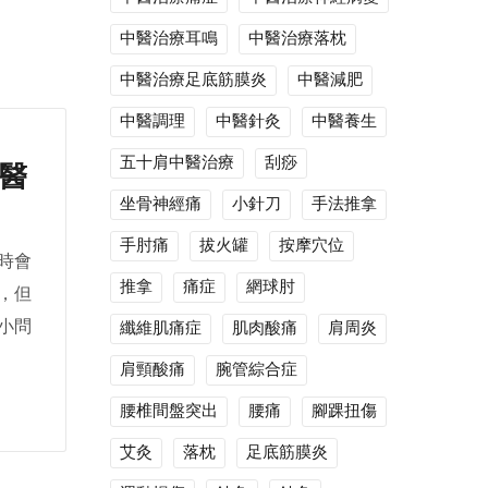
中醫治療耳鳴
中醫治療落枕
中醫治療足底筋膜炎
中醫減肥
中醫調理
中醫針灸
中醫養生
五十肩中醫治療
刮痧
醫
坐骨神經痛
小針刀
手法推拿
手肘痛
拔火罐
按摩穴位
時會
推拿
痛症
網球肘
，但
纖維肌痛症
肌肉酸痛
肩周炎
小問
肩頸酸痛
腕管綜合症
腰椎間盤突出
腰痛
腳踝扭傷
艾灸
落枕
足底筋膜炎