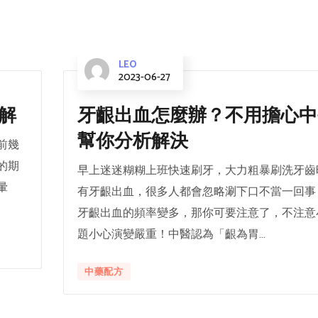
LEO
2023-06-27
解
牙齦出血怎麼辦？不用擔心中
幫你分析解決
前幾
的期
早上迷迷糊糊上班快速刷牙，大力粗暴刷洗牙齒
暈
有牙齦出血，很多人都會忽略涮下口不當一回事
牙齦出血的頻率變多，那你可要注意了，不注意
題小心演變嚴重！中醫認為「齦為胃...
中藥配方