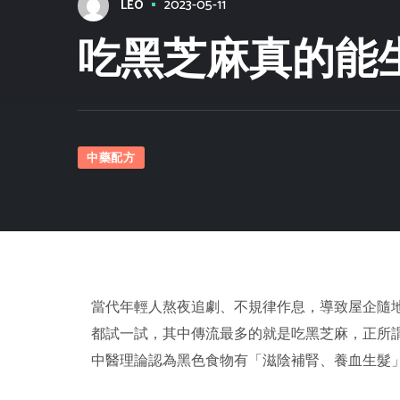
2023-05-11
LEO
吃黑芝麻真的能
中藥配方
當代年輕人熬夜追劇、不規律作息，導致屋企隨
都試一試，其中傳流最多的就是吃黑芝麻，正所
中醫理論認為黑色食物有「滋陰補腎、養血生髮