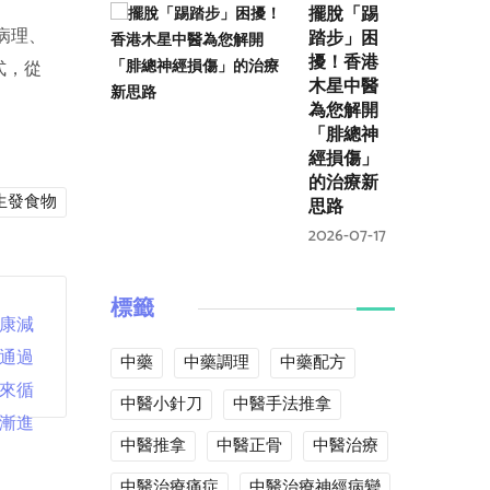
擺脫「踢
踏步」困
病理、
擾！香港
式，從
木星中醫
為您解開
「腓總神
經損傷」
的治療新
生發食物
思路
2026-07-17
標籤
中藥
中藥調理
中藥配方
中醫小針刀
中醫手法推拿
中醫推拿
中醫正骨
中醫治療
中醫治療痛症
中醫治療神經病變