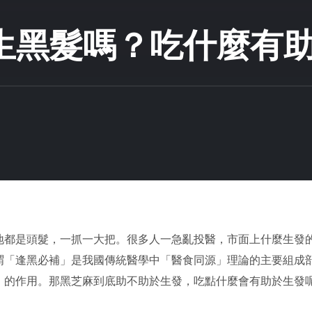
生黑髮嗎？吃什麼有
地都是頭髮，一抓一大把。很多人一急亂投醫，市面上什麼生發
謂「逢黑必補」是我國傳統醫學中「醫食同源」理論的主要組成
」的作用。那黑芝麻到底助不助於生發，吃點什麼會有助於生發