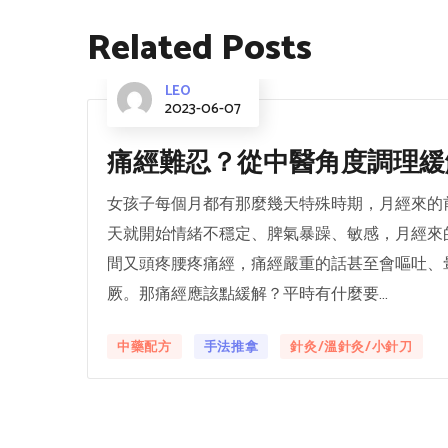
Related Posts
LEO
2023-06-07
痛經難忍？從中醫角度調理緩
女孩子每個月都有那麼幾天特殊時期，月經來的
天就開始情緒不穩定、脾氣暴躁、敏感，月經來
間又頭疼腰疼痛經，痛經嚴重的話甚至會嘔吐、
厥。那痛經應該點緩解？平時有什麼要...
中藥配方
手法推拿
針灸/溫針灸/小針刀