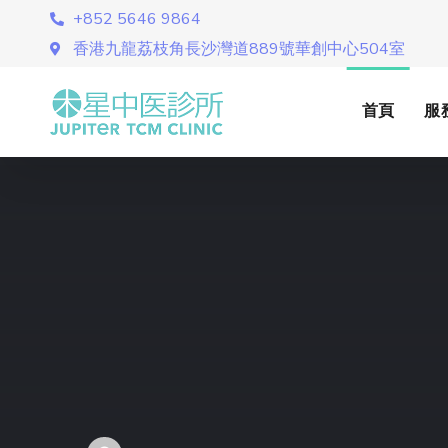
+852 5646 9864
香港九龍荔枝角長沙灣道889號華創中心504室
首頁
服