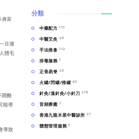
分類
本身富
173
中藥配方
28
中醫艾灸
一旦壞
172
手法推拿
人體毛
7
排毒服務
28
正骨易脊
42
火罐/閃罐/推罐
278
針灸/溫針灸/小針刀
不開酪
7
⾳頻療癒
可能導
27
香港九龍木星中醫診所
3
體態管理服務
會導致