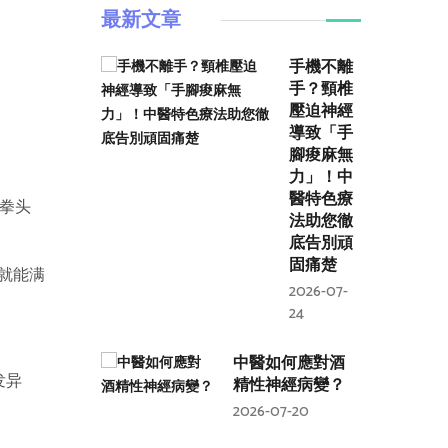
最新文章
手機不離
手？頸椎
壓迫神經
導致「手
腳痠麻無
力」！中
醫特色療
拳头
法助您徹
底告別頑
固痛楚
就能满
2026-07-
24
中醫如何應對酒
发异
精性神經病變？
2026-07-20