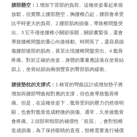
腰部懸空：
1.增加下背部的負荷。這種坐姿看起來很
放鬆，但實際上腰部懸空，胸腰椎凸起，腰部會承受
比平時更大的負荷。2.腰部肌肉損傷，導致椎間盤突
出。3.它不僅使腰椎小關節張開，關節囊緊張，還會
導致腰椎間盤的重心向後移動。時間長了，還容易損
傷腰部後部的肌肉，甚至出現腰椎間盤突出。4.骶骨
疼痛。對於正確的坐姿，身體的重量應該落在坐骨結
節上，坐骨結節由兩側豐富的臀部肌肉緩衝。
腰後墊枕的支撐式：
1.椅背的彎曲設計或增加墊子將
增加與腰部彎曲相對應的支撐，但也會導致骶骨疼
痛。但是，在這種坐姿下，骶骨受到的壓力仍然很明
顯，也會對骶骨造成輕微的損傷。通常，久坐後骶骨
會疼痛。2.頭部和頸部的補償性「前屈」，會對頸椎
造成損傷，為了保持眼睛的直視，頸椎需要進行補償