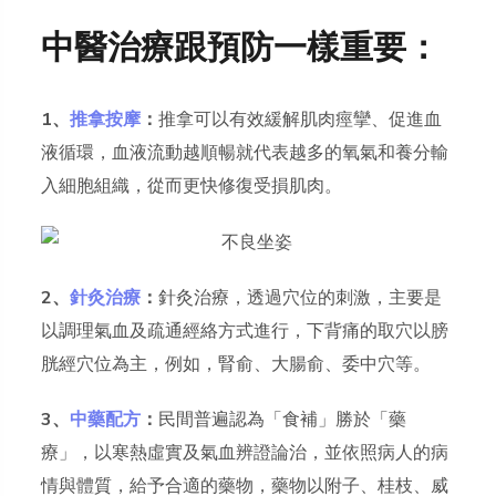
中醫治療跟預防一樣重要：
1、
推拿按摩
：
推拿可以有效緩解肌肉痙攣、促進血
液循環，血液流動越順暢就代表越多的氧氣和養分輸
入細胞組織，從而更快修復受損肌肉。
2、
針灸治療
：
針灸治療，透過穴位的刺激，主要是
以調理氣血及疏通經絡方式進行，下背痛的取穴以膀
胱經穴位為主，例如，腎俞、大腸俞、委中穴等。
3、
中藥配方
：
民間普遍認為「食補」勝於「藥
療」，以寒熱虛實及氣血辨證論治，並依照病人的病
情與體質，給予合適的藥物，藥物以附子、桂枝、威