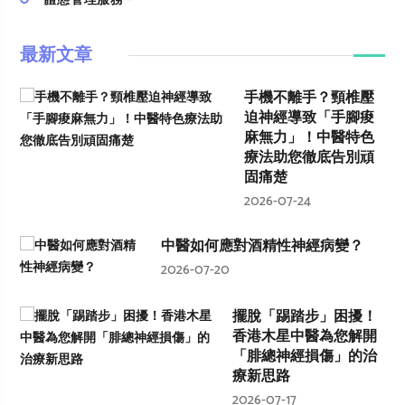
體態管理服務
最新文章
手機不離手？頸椎壓
迫神經導致「手腳痠
麻無力」！中醫特色
療法助您徹底告別頑
固痛楚
2026-07-24
中醫如何應對酒精性神經病變？
2026-07-20
擺脫「踢踏步」困擾！
香港木星中醫為您解開
「腓總神經損傷」的治
療新思路
2026-07-17