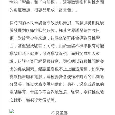
性的「彎曲」和「向前探」，這導致頸椎和胸椎之間
的角度增加，很容易形成「富貴包」。
長時間的不良坐姿會導致腰肌勞損，當腰肌勞損從酸
脹發展到疼痛症狀的時候，極其容易誘發急性腰扭
傷。對於青少年來說，錯誤坐姿可能會導致脊椎彎
曲，甚至變成駝背；同時，由於坐姿不標準很有可能
導致用眼不健康，最終導致近視。而對於成年人來
說，錯誤坐姿已經是腰背痛、頸椎病以致腰椎間盤突
出的促成因素。錯誤坐姿也不止上面這幾種，如果你
喜歡托着腮看電腦，這種姿勢會使頸椎附近的肌肉過
分緊張，降低大腦皮層的供血。另外，過高或過低的
電腦屏幕，會讓你不自覺地聳肩、駝背，令頸椎也隨
之變形，極易導致偏頭痛。