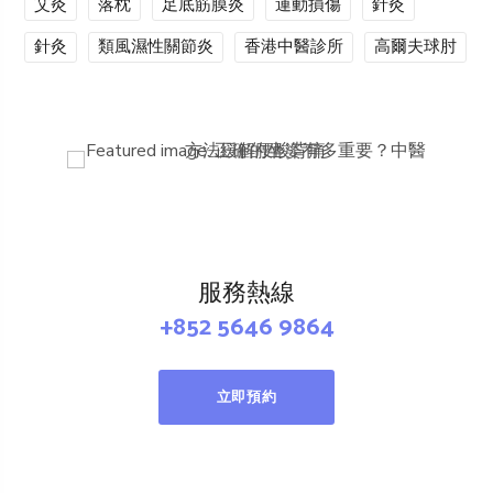
艾灸
落枕
足底筋膜炎
運動損傷
針灸
針灸
類風濕性關節炎
香港中醫診所
高爾夫球肘
服務熱線
+852 5646 9864
立即預約