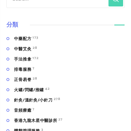
分類
173
中藥配方
28
中醫艾灸
172
手法推拿
7
排毒服務
28
正骨易脊
42
火罐/閃罐/推罐
278
針灸/溫針灸/小針刀
7
⾳頻療癒
27
香港九龍木星中醫診所
3