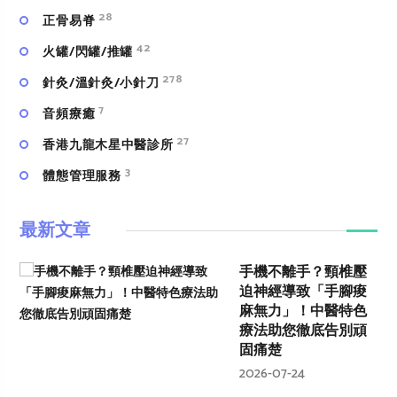
28
正骨易脊
42
火罐/閃罐/推罐
278
針灸/溫針灸/小針刀
7
⾳頻療癒
27
香港九龍木星中醫診所
3
體態管理服務
最新文章
手機不離手？頸椎壓
迫神經導致「手腳痠
麻無力」！中醫特色
療法助您徹底告別頑
固痛楚
2026-07-24