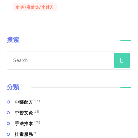
針灸/溫針灸/小針刀
搜索
分類
173
中藥配方
28
中醫艾灸
172
手法推拿
7
排毒服務