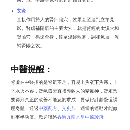
菜、蝦、羊腰等也可以起到補腎養腎。
艾灸
直接作用於人的腎部腧穴，效果甚至達到立竿見
影。腎虛補陽氣的主要大穴，就是腎經的太溪穴和
腎腧穴，循環全身，達至溫經散寒，調和氣血，溫
補腎陽之效。
中醫提醒：
腎虛在中醫指的是腎氣不足，容易上焦弱下焦寒，上
下水火不容，腎氣盛衰直接導致人的精氣神，腎虛想
要得到真正的改善不能急於求成，要做好計劃慢慢調
理身體，通過
中藥配方
、
艾灸
加上適當的運動才能做
到事半功倍。歡迎聯絡
香港九龍木星中醫診所
！