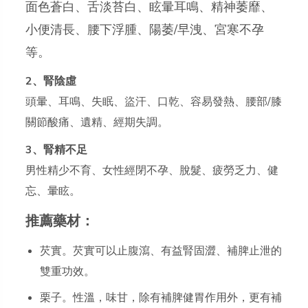
面色蒼白、舌淡苔白、眩暈耳鳴、精神萎靡、
小便清長、腰下浮腫、陽萎/早洩、宮寒不孕
等。
2、腎陰虛
頭暈、耳鳴、失眠、盜汗、口乾、容易發熱、腰部/膝
關節酸痛、遺精、經期失調。
3、腎精不足
男性精少不育、女性經閉不孕、脫髮、疲勞乏力、健
忘、暈眩。
推薦藥材：
芡實。芡實可以止腹瀉、有益腎固澀、補脾止泄的
雙重功效。
栗子。性溫，味甘，除有補脾健胃作用外，更有補