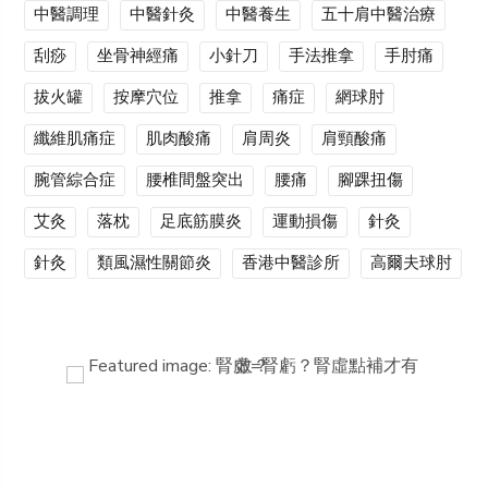
中醫調理
中醫針灸
中醫養生
五十肩中醫治療
刮痧
坐骨神經痛
小針刀
手法推拿
手肘痛
拔火罐
按摩穴位
推拿
痛症
網球肘
纖維肌痛症
肌肉酸痛
肩周炎
肩頸酸痛
腕管綜合症
腰椎間盤突出
腰痛
腳踝扭傷
艾灸
落枕
足底筋膜炎
運動損傷
針灸
針灸
類風濕性關節炎
香港中醫診所
高爾夫球肘