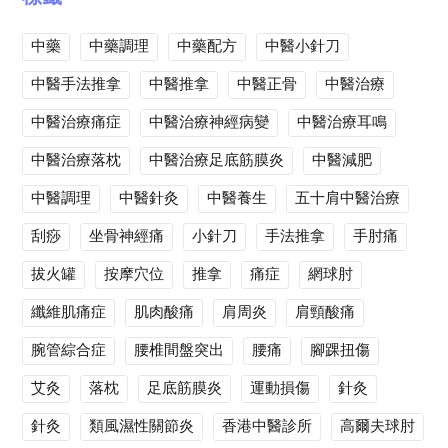
中藥
中藥調理
中藥配方
中醫小針刀
中醫手法推拿
中醫推拿
中醫正骨
中醫治療
中醫治療痛症
中醫治療神經病變
中醫治療耳鳴
中醫治療落枕
中醫治療足底筋膜炎
中醫減肥
中醫調理
中醫針灸
中醫養生
五十肩中醫治療
刮痧
坐骨神經痛
小針刀
手法推拿
手肘痛
拔火罐
按摩穴位
推拿
痛症
網球肘
纖維肌痛症
肌肉酸痛
肩周炎
肩頸酸痛
腕管綜合症
腰椎間盤突出
腰痛
腳踝扭傷
艾灸
落枕
足底筋膜炎
運動損傷
針灸
針灸
類風濕性關節炎
香港中醫診所
高爾夫球肘