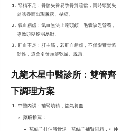
腎精不足：骨骼失養易致骨質疏鬆，同時頭髮失
於濡養而出現脫落、枯槁。
氣血虧虛：氣血無法上達頭顱，毛囊缺乏營養，
導致頭髮脆弱易斷。
肝血不足：肝主筋，若肝血虧虛，不僅影響骨骼
韌性，還會引發頭髮乾燥、脫落。
九龍木星中醫診所：雙管齊
下調理方案
中醫內調：補腎填精，益氣養血
藥膳推薦：
菟絲子杜仲豬骨湯：菟絲子補腎固精，杜仲