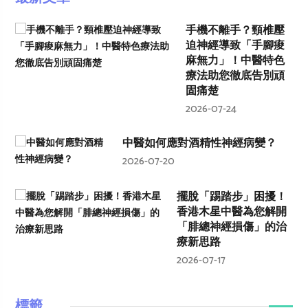
手機不離手？頸椎壓
迫神經導致「手腳痠
麻無力」！中醫特色
療法助您徹底告別頑
固痛楚
2026-07-24
中醫如何應對酒精性神經病變？
2026-07-20
擺脫「踢踏步」困擾！
香港木星中醫為您解開
「腓總神經損傷」的治
療新思路
2026-07-17
標籤