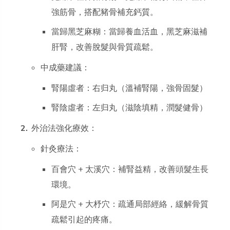
強筋骨，搭配豬骨補充鈣質。
當歸黑芝麻糊：當歸養血活血，黑芝麻滋補
肝腎，改善脫髮與骨質疏鬆。
中成藥建議：
腎陽虛者：右归丸（溫補腎陽，強骨固髮）
腎陰虛者：左归丸（滋陰填精，潤髮健骨）
外治法強化療效：
針灸療法：
百會穴 + 太溪穴：補腎益精，改善頭髮生長
環境。
阿是穴 + 大杼穴：疏通局部經絡，緩解骨質
疏鬆引起的疼痛。