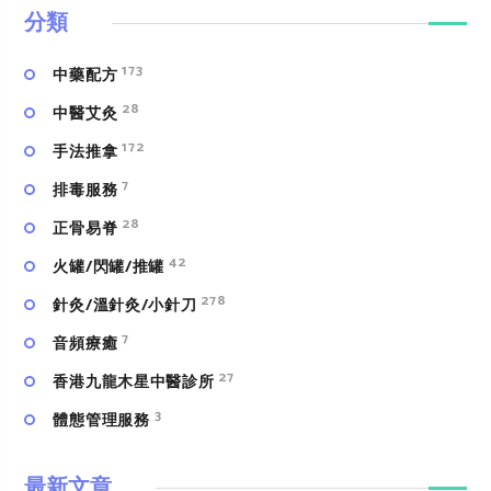
分類
173
中藥配方
28
中醫艾灸
172
手法推拿
7
排毒服務
28
正骨易脊
42
火罐/閃罐/推罐
278
針灸/溫針灸/小針刀
7
⾳頻療癒
27
香港九龍木星中醫診所
3
體態管理服務
最新文章